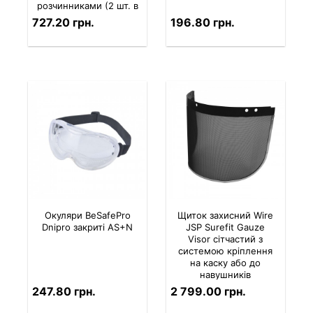
розчинниками (2 шт. в
комплекті)
727.20 грн.
196.80 грн.
Окуляри BeSafePro
Щиток захисний Wire
Dnipro закриті AS+N
JSP Surefit Gauze
Visor сітчастий з
системою кріплення
на каску або до
навушників
247.80 грн.
2 799.00 грн.