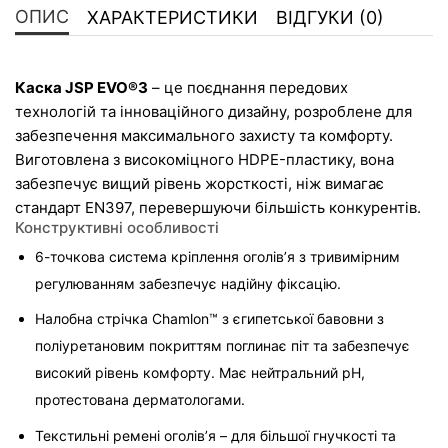
ОПИС
ХАРАКТЕРИСТИКИ
ВІДГУКИ (0)
Каска JSP EVO®3
 – це поєднання передових 
технологій та інноваційного дизайну, розроблене для 
забезпечення максимального захисту та комфорту. 
Виготовлена з високоміцного HDPE-пластику, вона 
забезпечує вищий рівень жорсткості, ніж вимагає 
стандарт EN397, перевершуючи більшість конкурентів.
Конструктивні особливості
6-точкова система кріплення оголів’я з тривимірним 
регулюванням забезпечує надійну фіксацію.
Налобна стрічка Chamlon™ з єгипетської бавовни з 
поліуретановим покриттям поглинає піт та забезпечує 
високий рівень комфорту. Має нейтральний pH, 
протестована дерматологами.
Текстильні ремені оголів’я – для більшої гнучкості та 