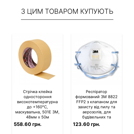
З ЦИМ ТОВАРОМ КУПУЮТЬ
Стрічка клейка
Респіратор
одностороння
формований 3M 8822
високотемпературна
FFP2 з клапаном для
до +160°С,
захисту від пилу та
маскувальна, 501E 3M,
аерозолів, для
48мм х 50м
будівельних та
виробничих робіт
558.60 грн.
123.60 грн.