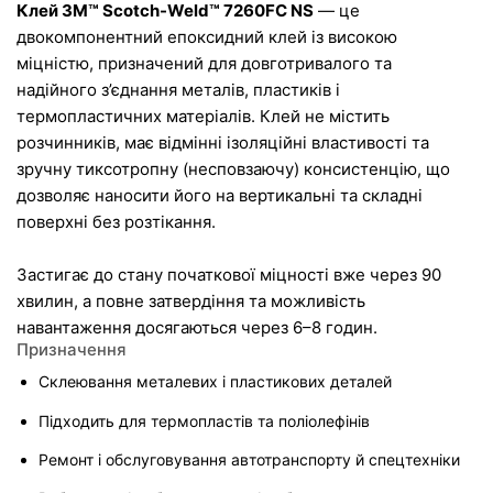
Клей 3M™ Scotch-Weld™ 7260FC NS
 — це 
двокомпонентний епоксидний клей із високою 
міцністю, призначений для довготривалого та 
надійного з’єднання металів, пластиків і 
термопластичних матеріалів. Клей не містить 
розчинників, має відмінні ізоляційні властивості та 
зручну тиксотропну (несповзаючу) консистенцію, що 
дозволяє наносити його на вертикальні та складні 
поверхні без розтікання.
Застигає до стану початкової міцності вже через 90 
хвилин, а повне затвердіння та можливість 
навантаження досягаються через 6–8 годин.
Призначення
Склеювання металевих і пластикових деталей
Підходить для термопластів та поліолефінів
Ремонт і обслуговування автотранспорту й спецтехніки