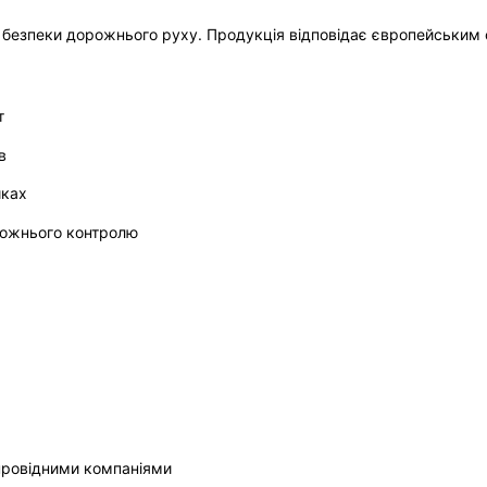
 безпеки дорожнього руху. Продукція відповідає європейським 
т
в
иках
рожнього контролю
 провідними компаніями