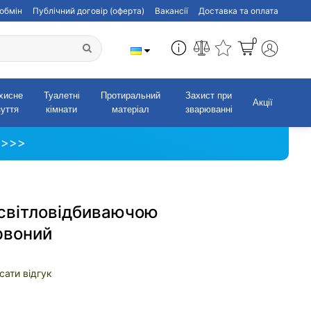
обмін
Публічний договір (оферта)
Вакансії
Доставка та оплата
0
хисне
Туалетні
Протиральний
Захист при
Акції
зуття
кімнати
матеріал
зварюванні
 >>>
 світловідбиваючою
рвоний
сати відгук