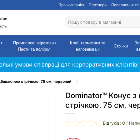
Про компанію
Партнери
Повернення та 
ст
Промислові абразиви /
Клеї, герметики та
За
Стрічки
Пасти та поліролі
наповнювачі
в
кальні умови співпраці для корпоративних клієнтів!
ідбиваючою стрічкою, 75 см, червоний
Dominator™ Конус з
стрічкою, 75 см, че
Відгуків: 0
/
Напи