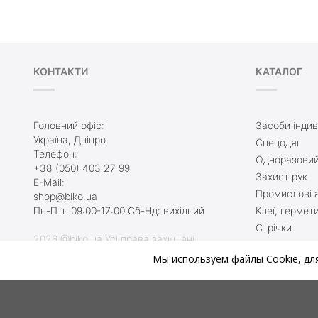
КОНТАКТИ
КАТАЛОГ
Головний офіс:
Засоби індив
Україна, Дніпро
Спецодяг
Телефон:
Одноразовий
+38 (050) 403 27 99
Захист рук
E-Mail:
Промислові а
shop@biko.ua
Пн-Птн 09:00-17:00 Сб-Нд: вихідний
Клеї, гермет
Стрічки
2026 @biko.ua Усі права захищені
Захисне взу
Мы используем файлы Cookie, дл
Туалетні кім
Ми онлайн, приєднуйтесь:
Протиральни
Захист при 
Акції