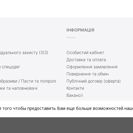
ІНФОРМАЦІЯ
ідуального захисту (ЗІЗ)
Особистий кабінет
Доставка та оплата
 спецодяг
Оформлення замовлення
Повернення та обмін
бразиви / Пасти та поліролі
Публічний договір (оферта)
ики та наповнювачі
Контакти
Вакансії
ття
Доставка та оплата
я того чтобы предоставить Вам еще больше возможностей наше
нати
Блог
й матеріал
Мапа сайту
зварюванні
Зворотній зв’язок