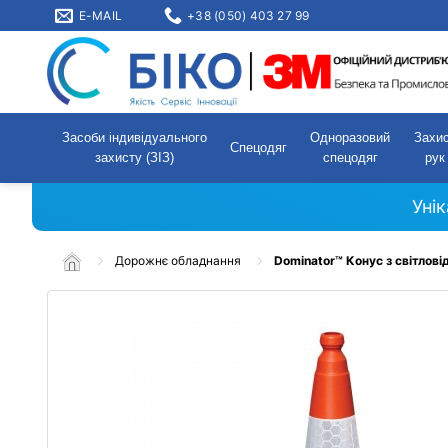
E-MAIL
+38 (050) 403 27 99
Засоби індивідуального
Одноразовий
Захи
Спецодяг
захисту (ЗІЗ)
спецодяг
рук
Уні
Дорожнє обладнання
Dominator™ Конус з світлов