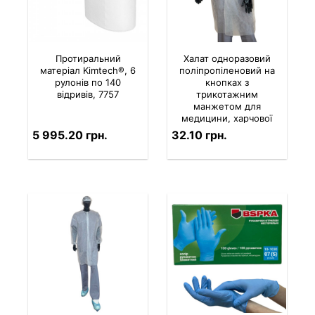
Протиральний
Халат одноразовий
матеріал Kimtech®, 6
поліпропіленовий на
рулонів по 140
кнопках з
відривів, 7757
трикотажним
манжетом для
медицини, харчової
промисловості,
5 995.20 грн.
32.10 грн.
клінінгу (ціна за 1 шт.)