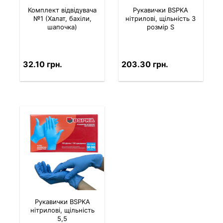
Комплект вiдвiдувача
Рукавички BSPKA
№1 (Халат, бахіли,
нітрилові, щільність 3
шапочка)
розмір S
32.10 грн.
203.30 грн.
Рукавички BSPKA
нітрилові, щільність
5,5