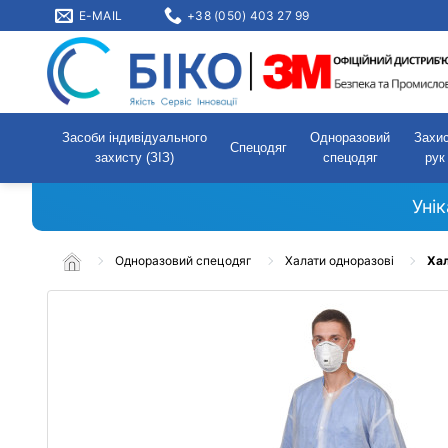
E-MAIL
+38 (050) 403 27 99
Засоби індивідуального
Одноразовий
Захи
Спецодяг
захисту (ЗІЗ)
спецодяг
рук
Уні
Одноразовий спецодяг
Халати одноразові
Хал