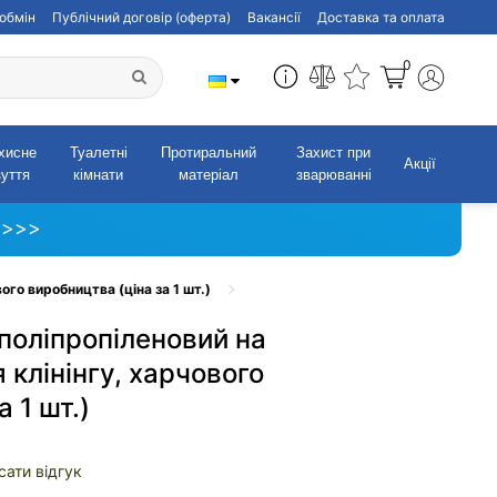
обмін
Публічний договір (оферта)
Вакансії
Доставка та оплата
0
хисне
Туалетні
Протиральний
Захист при
Акції
зуття
кімнати
матеріал
зварюванні
 >>>
ого виробництва (ціна за 1 шт.)
поліпропіленовий на
 клінінгу, харчового
 1 шт.)
сати відгук