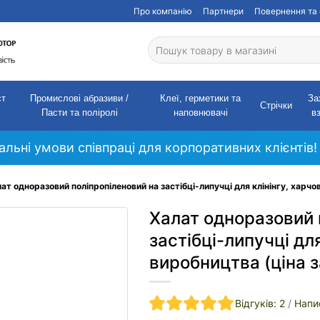
Про компанію
Партнери
Повернення та 
ст
Промислові абразиви /
Клеї, герметики та
За
Стрічки
Пасти та поліролі
наповнювачі
в
кальні умови співпраці для корпоративних клієнтів!
ат одноразовий поліпропіленовий на застібці-липучці для клінінгу, харчов
Халат одноразовий 
застібці-липучці для
виробництва (ціна за
Відгуків: 2
/
Напи