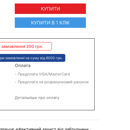
КУПИТИ
КУПИТИ В 1 КЛІК
 замовлення 200 грн.
ри замовленні на суму від 6000 грн.
Оплата
- Предплата VISA/MasterCard
- Предплата на розрахунковий рахунок
Детальніше про оплату
езпечує ефективний захист від забруднень. 