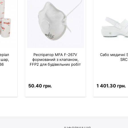
еріал
Респіратор MFA F-267V
Сабо медичні S
1 шар,
формований з клапаном,
SRC
36
FFP2 для будівельних робіт
50.40 грн.
1 401.30 грн.