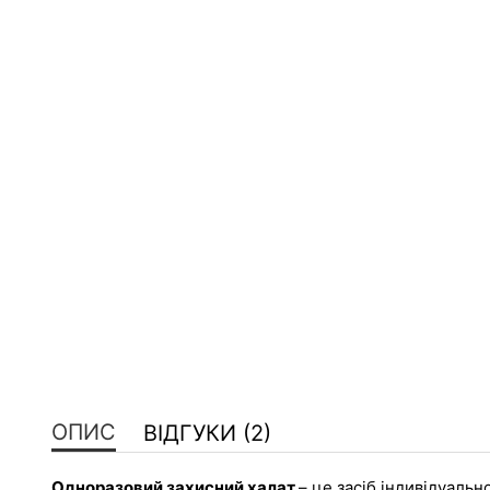
ОПИС
ВІДГУКИ (2)
Одноразовий захисний халат 
– це засіб індивідуальн