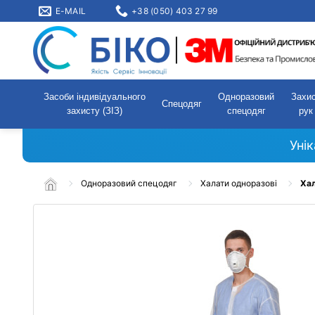
E-MAIL
+38 (050) 403 27 99
Засоби індивідуального
Одноразовий
Захи
Спецодяг
захисту (ЗІЗ)
спецодяг
рук
Уні
Одноразовий спецодяг
Халати одноразові
Хал