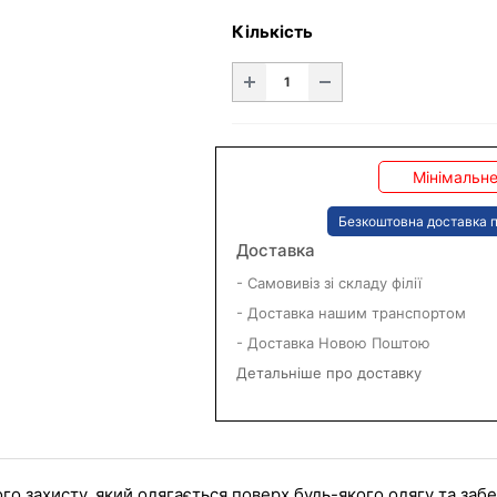
Кількість
Мінімальне
Безкоштовна доставка п
Доставка
- Самовивіз зі складу філії
- Доставка нашим транспортом
- Доставка Новою Поштою
Детальніше про доставку
ого захисту, який одягається поверх будь-якого одягу та заб