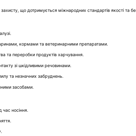
о захисту, що дотримується міжнародних стандартів якості та бе
алузі.
тваринами, кормами та ветеринарними препаратами.
ва та переробки продуктів харчування.
онтакту зі шкідливими речовинами.
пилу та незначних забруднень.
ічними засобами.
 час носіння.
няття.
.