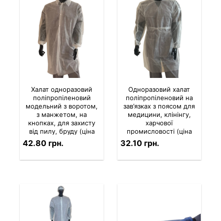
Халат одноразовий
Одноразовий халат
поліпропіленовий
поліпропіленовий на
модельний з воротом,
зав’язках з поясом для
з манжетом, на
медицини, клінінгу,
кнопках, для захисту
харчової
від пилу, бруду (ціна
промисловості (ціна
за 1 шт.)
за 1 шт.)
42.80 грн.
32.10 грн.