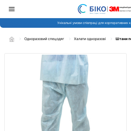
Унікальні умови співпраці для корпоративних к
Одноразовий спецодяг
Халати одноразові
Штани по