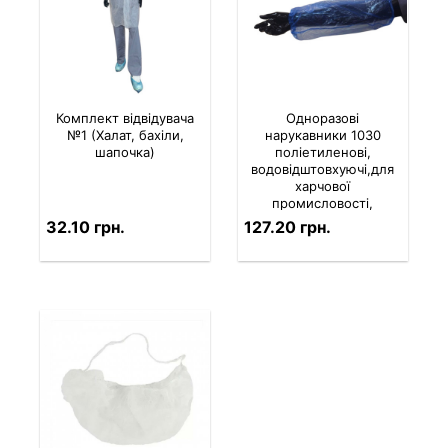
Комплект вiдвiдувача
Одноразові
№1 (Халат, бахіли,
нарукавники 1030
шапочка)
поліетиленові,
водовідштовхуючі,для
харчової
промисловості,
блакитні (50 пар в
32.10 грн.
127.20 грн.
пачці)