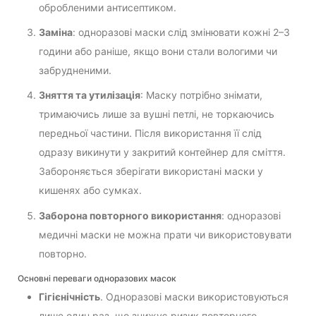
обробленими антисептиком.
Заміна
: одноразові маски слід змінювати кожні 2–3
години або раніше, якщо вони стали вологими чи
забрудненими.
Зняття та утилізація
: Маску потрібно знімати,
тримаючись лише за вушні петлі, не торкаючись
передньої частини. Після використання її слід
одразу викинути у закритий контейнер для сміття.
Забороняється зберігати використані маски у
кишенях або сумках.
Заборона повторного використання
: одноразові
медичні маски не можна прати чи використовувати
повторно.
Основні переваги одноразових масок
Гігієнічність
. Одноразові маски використовуються
лише один раз, що знижує ризик повторного