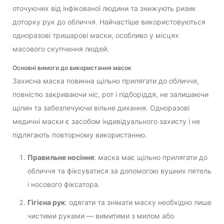
оточуючих від інфікованої людини та знижують ризик
доторку рук до обличчя. Найчастіше використовуються
одноразові тришарові маски, особливо у місцях
масового скупчення людей.
Основні вимоги до використання масок
Захисна маска повинна щільно прилягати до обличчя,
повністю закриваючи ніс, рот і підборіддя, не залишаючи
щілин та забезпечуючи вільне дихання. Одноразові
медичні маски є засобом індивідуального захисту і не
підлягають повторному використанню.
Правильне носіння
: маска має щільно прилягати до
обличчя та фіксуватися за допомогою вушних петель
і носового фіксатора.
Гігієна рук
: одягати та знімати маску необхідно лише
чистими руками — вимитими з милом або