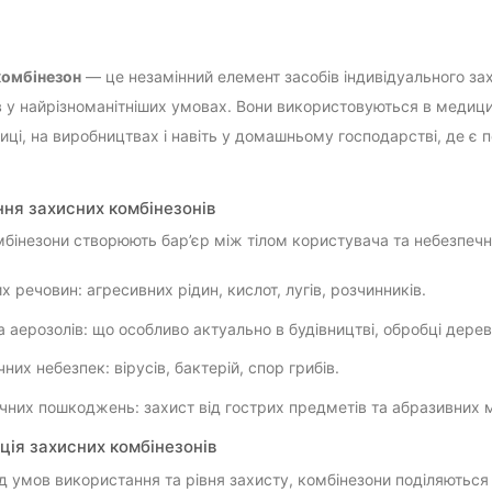
комбінезон
— це незамінний елемент засобів індивідуального зах
в у найрізноманітніших умовах. Вони використовуються в медицині
ці, на виробництвах і навіть у домашньому господарстві, де є по
ня захисних комбінезонів
мбінезони створюють бар’єр між тілом користувача та небезпеч
х речовин: агресивних рідин, кислот, лугів, розчинників.
а аерозолів: що особливо актуально в будівництві, обробці дере
чних небезпек: вірусів, бактерій, спор грибів.
чних пошкоджень: захист від гострих предметів та абразивних м
ція захисних комбінезонів
д умов використання та рівня захисту, комбінезони поділяються 