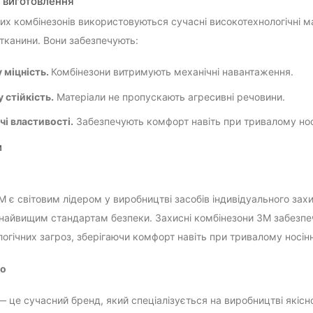
 виготовлення
х комбінезонів використовуються сучасні високотехнологічні мат
 тканини. Вони забезпечують:
 міцність.
Комбінезони витримують механічні навантаження.
у стійкість.
Матеріали не пропускають агресивні речовини.
і властивості.
Забезпечують комфорт навіть при тривалому носі
и
 є світовим лідером у виробництві засобів індивідуального захис
 найвищим стандартам безпеки. Захисні комбінезони 3M забезпеч
логічних загроз, зберігаючи комфорт навіть при тривалому носінн
ro
— це сучасний бренд, який спеціалізується на виробництві якісн