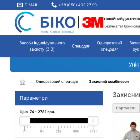
E-MAIL
+38 (050) 403 27 99
Засоби індивідуального
Одноразовий
Захи
Спецодяг
захисту (ЗІЗ)
спецодяг
рук
Уні
Одноразовий спецодяг
Захисний комбінезон
Захисни
Параметри
Сортувати:
Ціна
74
-
2781
грн.
74
94
298
999
2781