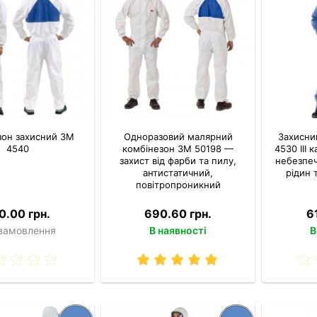
зон захисний 3M
Одноразовий малярний
Захисни
4540
комбінезон 3M 50198 —
4530 III 
захист від фарби та пилу,
небезпеч
антистатичний,
рідин 
повітропроникний
0.00 грн.
690.60 грн.
6
 замовлення
В наявності
В