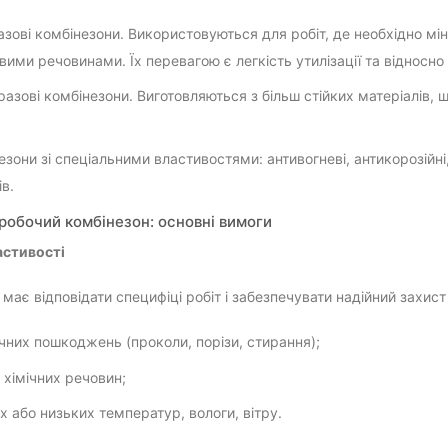
зові комбінезони. Використовуються для робіт, де необхідно мін
вими речовинами. Їх перевагою є легкість утилізації та відносно 
разові комбінезони. Виготовляються з більш стійких матеріалів,
езони зі спеціальними властивостями: антивогневі, антикорозійні
ів.
робочий комбінезон: основні вимоги
астивості
має відповідати специфіці робіт і забезпечувати надійний захист 
чних пошкоджень (проколи, порізи, стирання);
 хімічних речовин;
х або низьких температур, вологи, вітру.