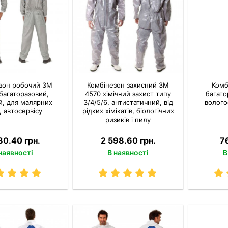
зон робочий 3M
Комбінезон захисний 3M
Комб
багаторазовий,
4570 хімічний захист типу
багато
й, для малярних
3/4/5/6, антистатичний, від
волого
, автосервісу
рідких хімікатів, біологічних
ризиків і пилу
80.40 грн.
2 598.60 грн.
7
наявності
В наявності
В