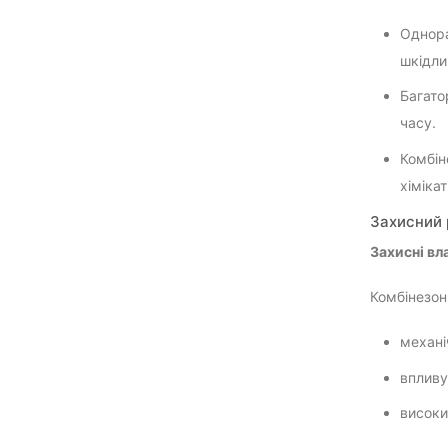
Однора
шкідли
Багато
часу.
Комбін
хімікат
Захисний 
Захисні вл
Комбінезон 
механі
впливу
високи