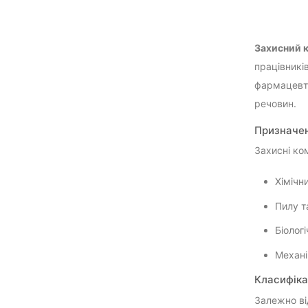
Захисний 
працівникі
фармацевти
речовин.
Призначен
Захисні ко
Хімічни
Пилу т
Біологі
Механі
Класифіка
Залежно ві