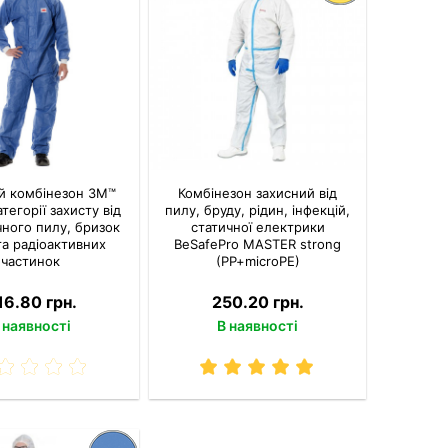
й комбінезон 3M™
Комбінезон захисний від
категорії захисту від
пилу, бруду, рідин, інфекцій,
ного пилу, бризок
статичної електрики
та радіоактивних
BeSafePro MASTER strong
частинок
(PP+microPE)
16.80 грн.
250.20 грн.
 наявності
В наявності