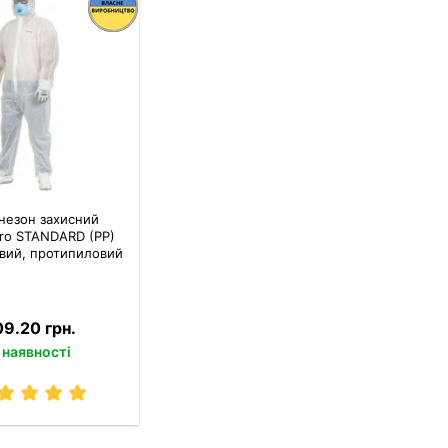
незон захисний
ro STANDARD (PP)
вий, протипиловий
09.20 грн.
 наявності