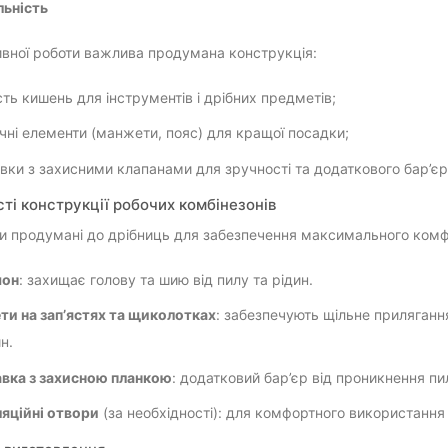
льність
вної роботи важлива продумана конструкція:
сть кишень для інструментів і дрібних предметів;
чні елементи (манжети, пояс) для кращої посадки;
вки з захисними клапанами для зручності та додаткового бар’єру
ті конструкції робочих комбінезонів
и продумані до дрібниць для забезпечення максимального комфо
он
: захищає голову та шию від пилу та рідин.
и на зап’ястях та щиколотках
: забезпечують щільне приляганн
н.
вка з захисною планкою
: додатковий бар’єр від проникнення пи
яційні отвори
(за необхідності): для комфортного використання