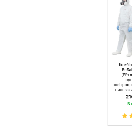
Комбін
BeSa
(PP+
одн
повітроп
пилозахи
бризок 
21
В 