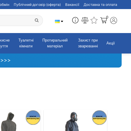
обмін
Публічний договір (оферта)
Вакансії
Доставка та оплата
0
хисне
Туалетні
Протиральний
Захист при
Акції
зуття
кімнати
матеріал
зварюванні
 >>>