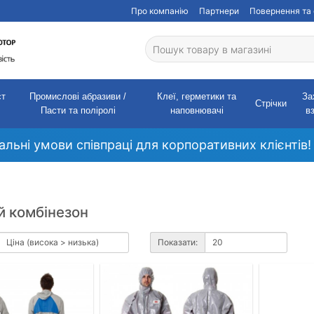
Про компанію
Партнери
Повернення та 
ст
Промислові абразиви /
Клеї, герметики та
За
Стрічки
Пасти та поліролі
наповнювачі
в
кальні умови співпраці для корпоративних клієнтів!
й комбінезон
Показати: