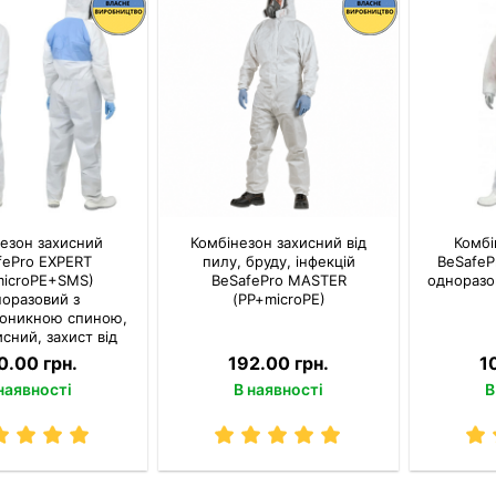
езон захисний
Комбінезон захисний від
Комбі
fePro EXPERT
пилу, бруду, інфекцій
BeSafeP
microPE+SMS)
BeSafePro MASTER
одноразо
оразовий з
(PP+microPE)
роникною спиною,
сний, захист від
рідких хімікатів
0.00 грн.
192.00 грн.
1
наявності
В наявності
В