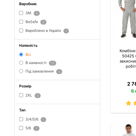
Виробник
3M
9
BeSafe
6
Вироблено в Україні
1
Наявність
Комбіне
Всі
50425 
захисни
В наявності
12
робіт
Під замовлення
5
2 7
Розмір
В 
2XL
5
Тип
3/4/5/6
1
5/6
2