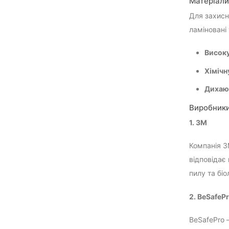
Матеріали
Для захисни
ламіновані
Високу
Хімічн
Дихаюч
Виробник
1. 3M
Компанія 3M
відповідає
пилу та біо
2. BeSafeP
BeSafePro 