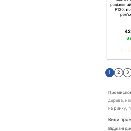
радіальни
P120, п
рел'є
42
В 
1
2
3
Промислов
дерева, ка
на ринку, 
Види пром
Відрізні д