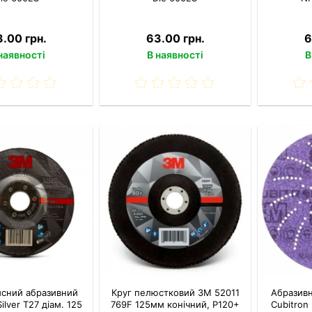
.00 грн.
63.00 грн.
6
наявності
В наявності
В
исний абразивний
Круг пелюстковий 3M 52011
Абразив
ilver T27 діам. 125
769F 125мм конічний, P120+
Cubitron 