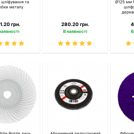
 шліфування та
Ø125 мм 
обки металу
шліф
дерев
1.20 грн.
280.20 грн.
4
наявності
В наявності
В
rite Bristle диск
Абразивний пелюстковий
Фібров