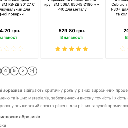
й 3M RB-ZB 30127 C
круг 3M 566A 65045 Ø180 мм
Cubitron
олірувальний для
P40 для металу
P80+ для
фної поверхні
та кол
4.20 грн.
529.80 грн.
2
наявності
В наявності
В
4
5
>
>|
і абразиви
відіграють критичну роль у різних виробничих проце
меню та інших матеріалів, забезпечуючи високу точність і якість
пропонують широкий спектр рішень для різних галузей промислов
ислових абразивів
иски