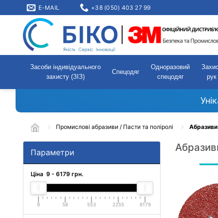
E-MAIL
+38 (050) 403 27 99
Засоби індивідуального
Одноразовий
Захи
Спецодяг
захисту (ЗІЗ)
спецодяг
рук
Уні
Промислові абразиви / Пасти та поліролі
Абразиви
Абразив
Параметри
Ціна
9
-
6179
грн.
9
58
553
2255
6179