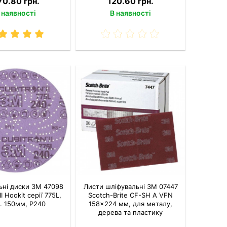
70.80 грн.
120.60 грн.
 наявності
В наявності
ьні диски 3M 47098
Листи шліфувальні 3M 07447
II Hookit серії 775L,
Scotch-Brite CF-SH A VFN
. 150мм, P240
158×224 мм, для металу,
дерева та пластику