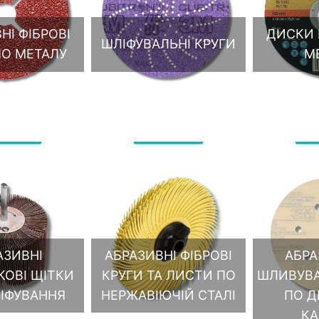
НІ ФІБРОВІ
ДИСКИ В
ШЛІФУВАЛЬНІ КРУГИ
ПО МЕТАЛУ
М
АЗИВНІ
АБРАЗИВНІ ФІБРОВІ
АБРА
ОВІ ЩІТКИ
КРУГИ ТА ЛИСТИ ПО
ШЛИВУВА
ІФУВАННЯ
НЕРЖАВІЮЧІЙ СТАЛІ
ПО Д
К