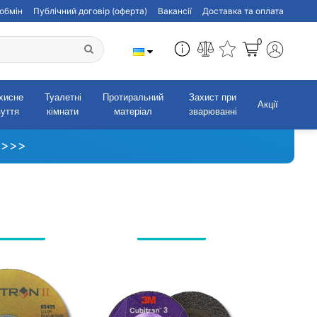
обмін
Публічний договір (оферта)
Вакансії
Доставка та оплата
0
хисне
Туалетні
Протиральний
Захист при
Акції
зуття
кімнати
матеріал
зварюванні
 >>>