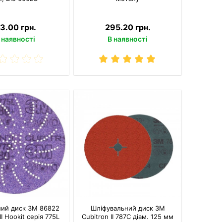
3.00 грн.
295.20 грн.
 наявності
В наявності
ний диск 3M 86822
Шліфувальний диск 3M
II Hookit серія 775L
Cubitron II 787C діам. 125 мм