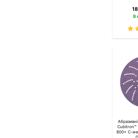
18
В 
Абразивні
Cubitron™ 
800+ C-we
D