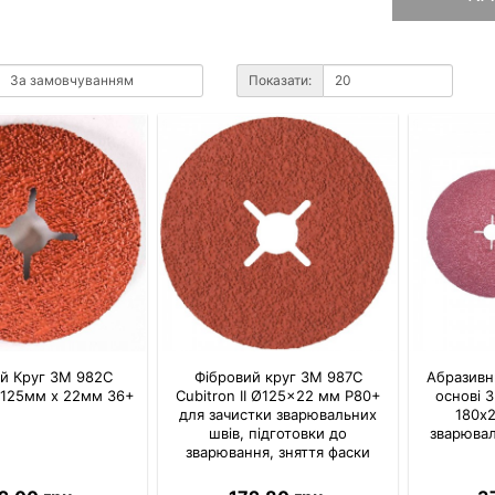
Показати:
й Круг 3M 982С
Фібровий круг 3M 987C
Абразивни
I, 125мм х 22мм 36+
Cubitron II Ø125×22 мм P80+
основі 3
для зачистки зварювальних
180х
швів, підготовки до
зварювал
зварювання, зняття фаски