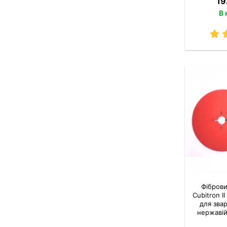
19
В 
Фіброви
Cubitron 
для зва
нержаві