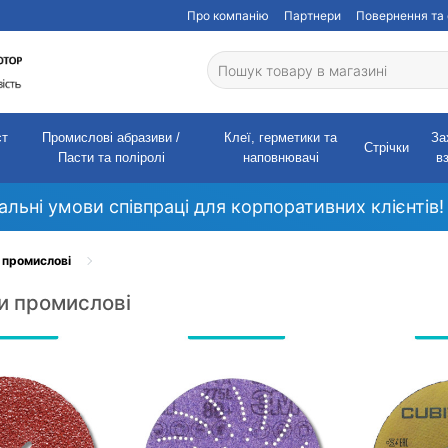
Про компанію
Партнери
Повернення та 
ст
Промислові абразиви /
Клеї, герметики та
За
Стрічки
Пасти та поліролі
наповнювачі
в
кальні умови співпраці для корпоративних клієнтів!
 промислові
и промислові