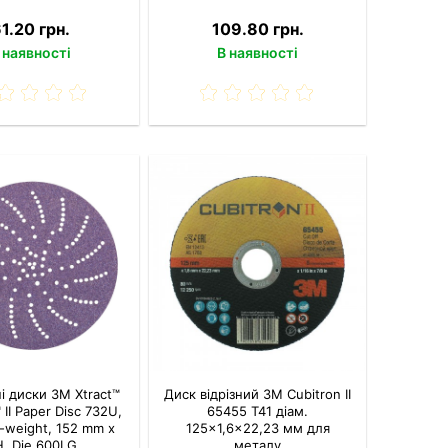
1.20 грн.
109.80 грн.
 наявності
В наявності
і диски 3M Xtract™
Диск відрізний 3M Cubitron II
 II Paper Disc 732U,
65455 T41 діам.
-weight, 152 mm x
125×1,6×22,23 мм для
, Die 600LG
металу