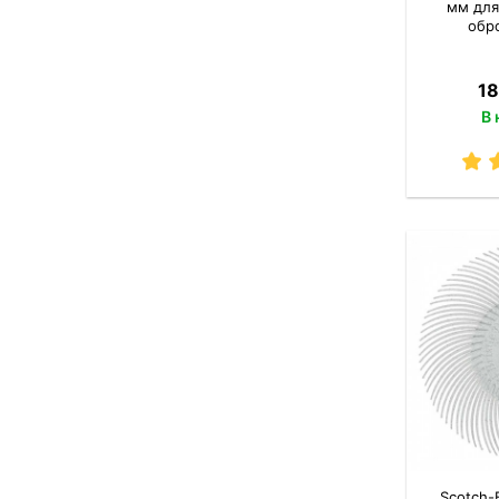
мм для
обр
18
В 
Scotch-B