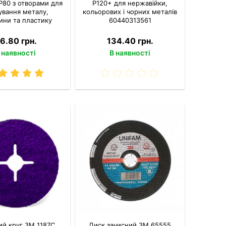
P80 з отворами для
P120+ для нержавійки,
ування металу,
кольорових і чорних металів
ини та пластику
60440313561
6.80 грн.
134.40 грн.
 наявності
В наявності
ий круг 3M 1187C
Диск зачисний 3M 65555