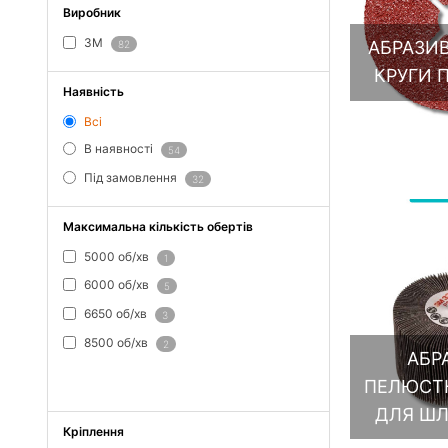
Виробник
3M
АБРАЗИВ
82
КРУГИ 
Наявність
Всі
В наявності
54
Під замовлення
32
Максимальна кількість обертів
5000 об/хв
1
6000 об/хв
5
6650 об/хв
3
8500 об/хв
2
АБР
ПОКАЗАТИ ВСЕ
ПЕЛЮСТК
ДЛЯ ШЛ
Кріплення