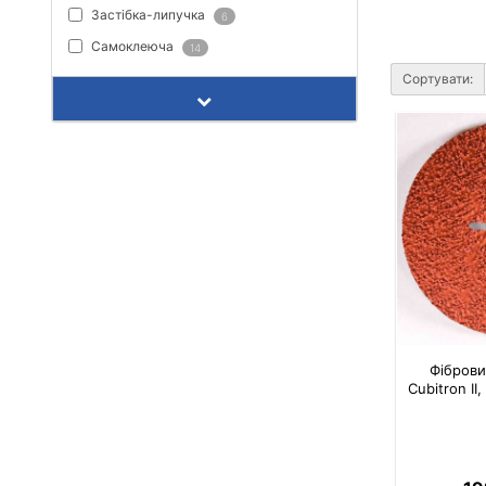
Застібка-липучка
6
Самоклеюча
14
Сортувати:
Фіброви
Cubitron I