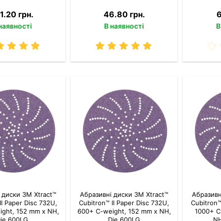
1.20 грн.
46.80 грн.
6
наявності
В наявності
В
 диски 3M Xtract™
Абразивні диски 3M Xtract™
Абразивн
II Paper Disc 732U,
Cubitron™ II Paper Disc 732U,
Cubitron™
ight, 152 mm x NH,
600+ C-weight, 152 mm x NH,
1000+ C
ie 600LG
Die 600LG
NH