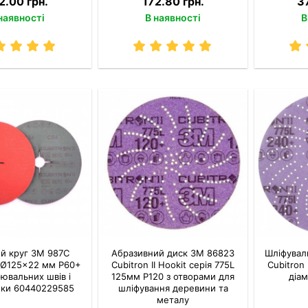
2.00 грн.
172.80 грн.
3
наявності
В наявності
В
й круг 3M 987C
Абразивний диск 3M 86823
Шліфувал
II Ø125×22 мм P60+
Cubitron II Hookit серія 775L
Cubitron 
рювальних швів і
125мм P120 з отворами для
діам
йки 60440229585
шліфування деревини та
металу