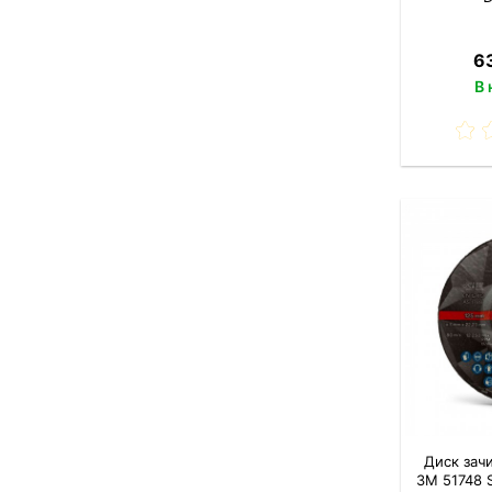
63
В 
Диск зач
3M 51748 S