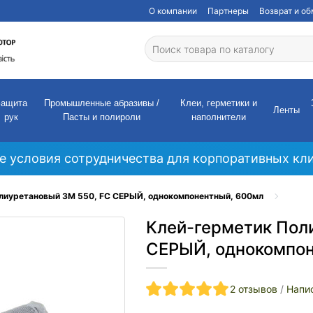
О компании
Партнеры
Возврат и о
Защита
Промышленные абразивы /
Клеи, герметики и
Ленты
рук
Пасты и полироли
наполнители
е условия сотрудничества для корпоративных кли
лиуретановый 3M 550, FC СЕРЫЙ, однокомпонентный, 600мл
Клей-герметик Пол
СЕРЫЙ, однокомпон
2 отзывов
/
Напи