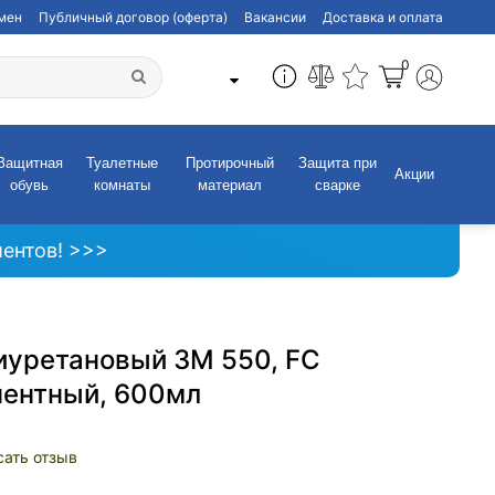
бмен
Публичный договор (оферта)
Вакансии
Доставка и оплата
0
Защитная
Туалетные
Протирочный
Защита при
Акции
обувь
комнаты
материал
сварке
ентов! >>>
иуретановый 3M 550, FC
ентный, 600мл
сать отзыв