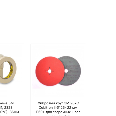
рные 3M
Фибровый круг 3M 987C
11, 2328
Cubitron II Ø125×22 мм
80°С), 36мм
P60+ для сварочных швов