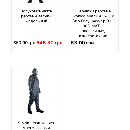
Полукомбинезон
Перчатки рабочие
рабочий летний
Polyco Matrix 44593 P
модельный
Grip Gray, размер 9 (L)
303-МАТ —
эластичные,
износостойкие,
дышащие, с ПУ
646.80 грн.
63.00 грн.
850.00 грн.
покрытием на
ладонях и пальцах
Комбинезон маляра
многоразовый