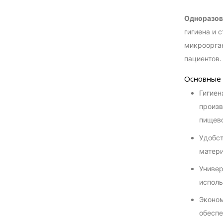
Одноразов
гигиена и 
микроорган
пациентов.
Основные 
Гигиен
произв
пищев
Удобст
матери
Универ
исполь
Эконом
обеспе