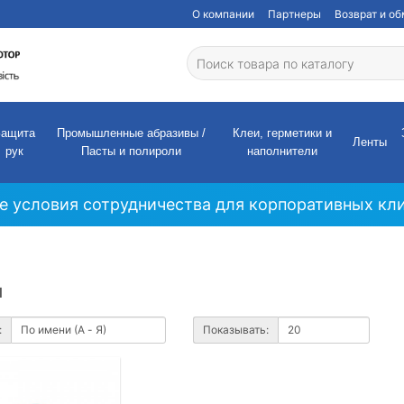
О компании
Партнеры
Возврат и о
Защита
Промышленные абразивы /
Клеи, герметики и
Ленты
рук
Пасты и полироли
наполнители
е условия сотрудничества для корпоративных кли
и
:
Показывать: