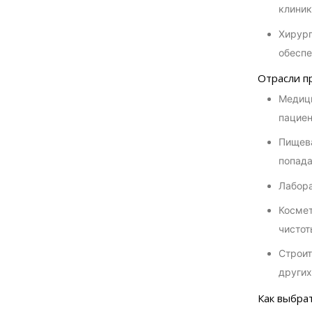
клиник
Хирург
обеспе
Отрасли п
Медици
пациен
Пищева
попада
Лабора
Космет
чистот
Строит
других
Как выбра