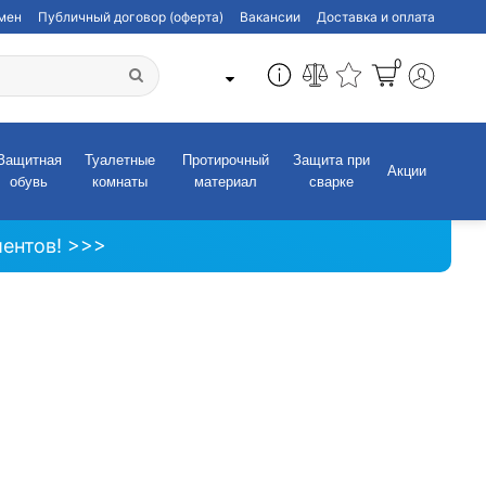
бмен
Публичный договор (оферта)
Вакансии
Доставка и оплата
0
Защитная
Туалетные
Протирочный
Защита при
Акции
обувь
комнаты
материал
сварке
ентов! >>>