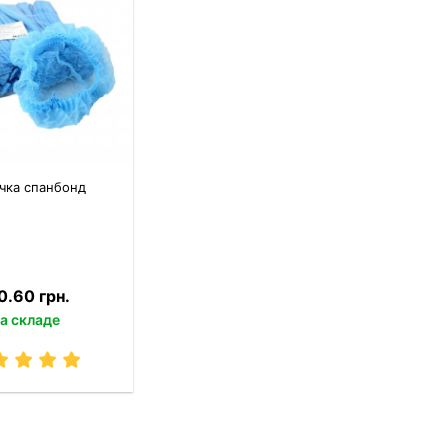
чка спанбонд
0.60 грн.
а складе