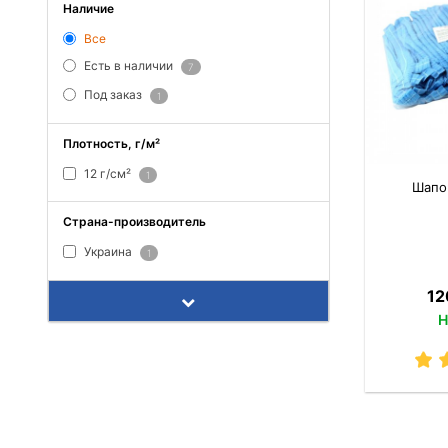
Наличие
Все
Есть в наличии
7
Под заказ
1
Плотность, г/м²
12 г/см²
1
Шапо
Страна-производитель
Украина
1
12
Н