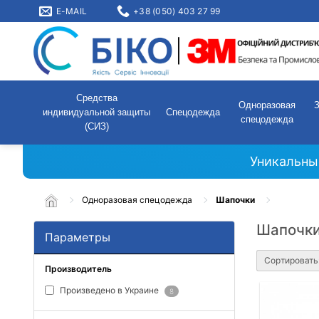
E-MAIL
+38 (050) 403 27 99
Средства
Одноразовая
индивидуальной защиты
Спецодежда
спецодежда
(СИЗ)
Уникальны
Одноразовая спецодежда
Шапочки
Шапочк
Параметры
Сортировать
Производитель
Произведено в Украине
8