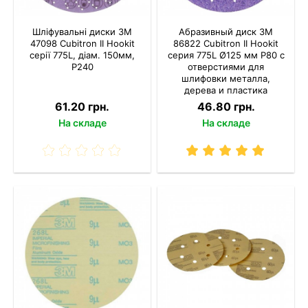
Шліфувальні диски 3M
Абразивный диск 3M
47098 Cubitron II Hookit
86822 Cubitron II Hookit
серії 775L, діам. 150мм,
серия 775L Ø125 мм P80 с
P240
отверстиями для
шлифовки металла,
дерева и пластика
61.20 грн.
46.80 грн.
На складе
На складе