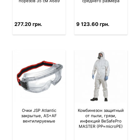
порезов 35 см A689
среднего размера
277.20 грн.
9 123.60 грн.
Очки JSP Atlantic
Комбинезон защитный
закрытые, AS+AF
от пыли, грязи,
вентилируемые
инфекций BeSafePro
MASTER (PP+microPE)