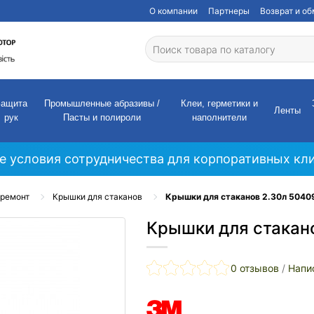
О компании
Партнеры
Возврат и о
Защита
Промышленные абразивы /
Клеи, герметики и
Ленты
рук
Пасты и полироли
наполнители
е условия сотрудничества для корпоративных кли
ремонт
Крышки для стаканов
Крышки для стаканов 2.30л 5040
Крышки для стакан
0 отзывов
/
Напи