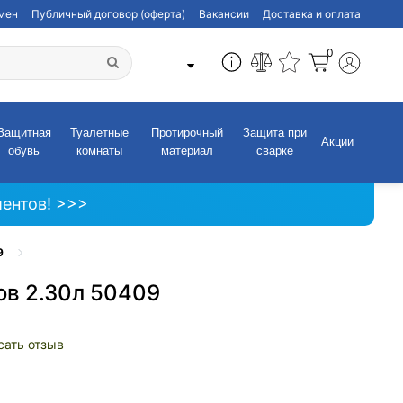
бмен
Публичный договор (оферта)
Вакансии
Доставка и оплата
0
Защитная
Туалетные
Протирочный
Защита при
Акции
обувь
комнаты
материал
сварке
ентов! >>>
9
ов 2.30л 50409
сать отзыв