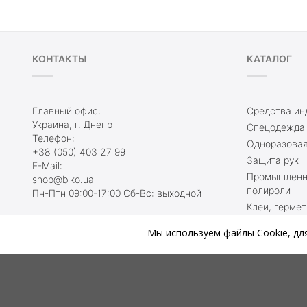
КОНТАКТЫ
КАТАЛОГ
Главный офис:
Средства ин
Украина, г. Днепр
Спецодежда
Телефон:
Одноразовая
+38 (050) 403 27 99
Защита рук
E-Mail:
Промышленны
shop@biko.ua
полироли
Пн-Птн 09:00-17:00 Сб-Вс: выходной
Клеи, гермет
2026 @biko.ua Все права защищены
Ленты
Мы используем файлы Cookie, дл
Защитная об
Мы онлайн, присоединяйтесь:
Туалетные к
Протирочный
Защита при 
Акции