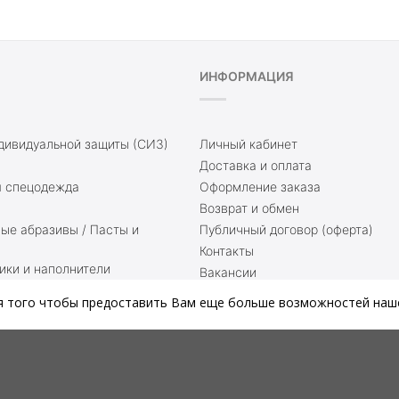
ИНФОРМАЦИЯ
дивидуальной защиты (СИЗ)
Личный кабинет
Доставка и оплата
 спецодежда
Оформление заказа
Возврат и обмен
е абразивы / Пасты и
Публичный договор (оферта)
Контакты
ики и наполнители
Вакансии
Доставка и оплата
я того чтобы предоставить Вам еще больше возможностей наше
увь
Блог
омнаты
Карта сайта
 материал
Связаться с нами
сварке