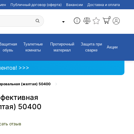
бмен
Публичный договор (оферта)
Вакансии
Доставка и оплата
0
Защитная
Туалетные
Протирочный
Защита при
Акции
обувь
комнаты
материал
сварке
ентов! >>>
ровальная (желтая) 50400
ффективная
лтая) 50400
сать отзыв