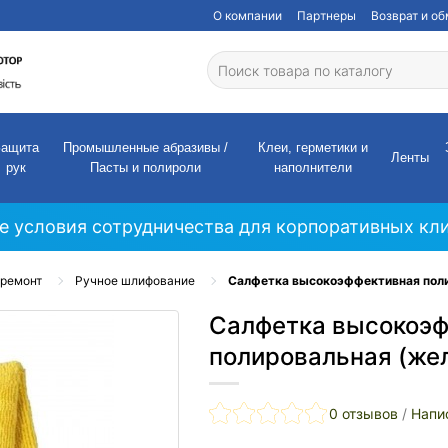
О компании
Партнеры
Возврат и о
Защита
Промышленные абразивы /
Клеи, герметики и
Ленты
рук
Пасты и полироли
наполнители
е условия сотрудничества для корпоративных кли
ремонт
Ручное шлифование
Салфетка высокоэффективная поли
Салфетка высокоэ
полировальная (же
0 отзывов
/
Напи