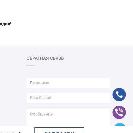
водов!
ОБРАТНАЯ СВЯЗЬ
ph
vb
tg