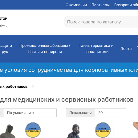
О компании
Партнеры
Возврат и о
Защита
Промышленные абразивы /
Клеи, герметики и
Ленты
рук
Пасты и полироли
наполнители
е условия сотрудничества для корпоративных кли
ых работников
для медицинских и сервисных работников
:
Показывать: