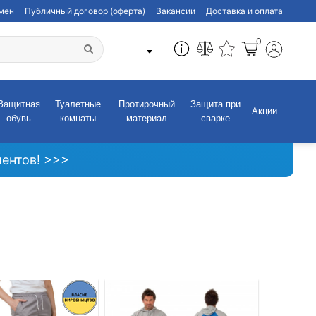
бмен
Публичный договор (оферта)
Вакансии
Доставка и оплата
0
Защитная
Туалетные
Протирочный
Защита при
Акции
обувь
комнаты
материал
сварке
ентов! >>>