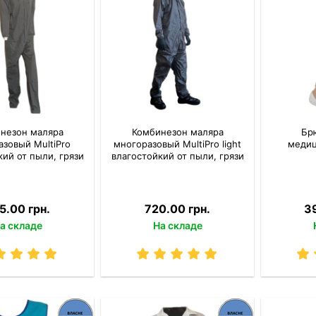
незон маляра
Комбинезон маляра
Бр
зовый MultiPro
многоразовый MultiPro light
медиц
кий от пыли, грязи
влагостойкий от пыли, грязи
5.00 грн.
720.00 грн.
3
а складе
На складе