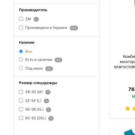
Производитель
3M
1
Произведено в Украине
151
Наличие
Все
Комби
Есть в наличии
80
многора
влагостой
Под заказ
95
Размер спецодежды
76
48-50 (M)
1
Н
52-54 (L)
1
56-58 (XL)
1
60-62 (2XL)
1
ПОКАЗАТЬ ВСЕ