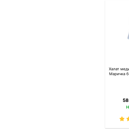
Халат мед
Маричка б
58
Н