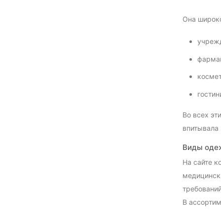
Она широко
учрежд
фармац
космет
гостин
Во всех эт
впитывала 
Виды од
На сайте 
медицински
требований
В ассортим