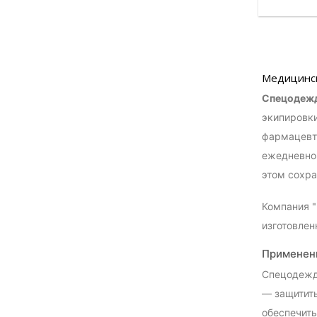
Медицинс
Спецодежд
экипировки
фармацевты
ежедневно 
этом сохра
Компания "
изготовлен
Применен
Спецодежда
— защитить
обеспечить