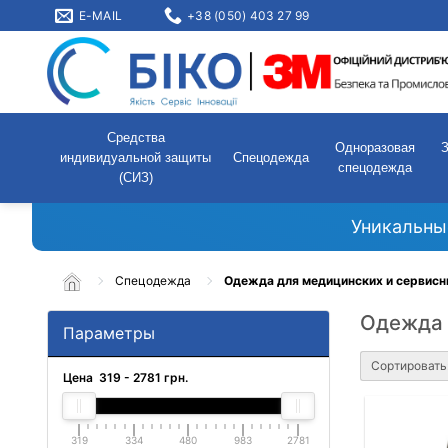
E-MAIL
+38 (050) 403 27 99
Средства
Одноразовая
индивидуальной защиты
Спецодежда
спецодежда
(СИЗ)
Уникальны
Спецодежда
Одежда для медицинских и сервисн
Одежда 
Параметры
Сортировать
Цена
319
-
2781
грн.
319
334
480
983
2781