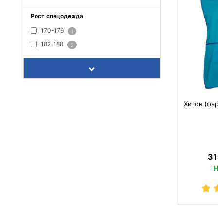
Рост спецодежда
170-176
1
182-188
2
Хитон (фа
31
Н