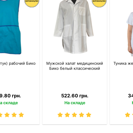
ртук) рабочий Бико
Мужской халат медицинский
Туника ж
Бико белый классический
9.80 грн.
522.60 грн.
3
а складе
На складе