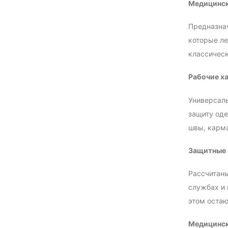
Медицинск
Предназнач
которые ле
классичес
Рабочие х
Универсаль
защиту оде
швы, карма
Защитные 
Рассчитаны
службах и 
этом остаю
Медицинск