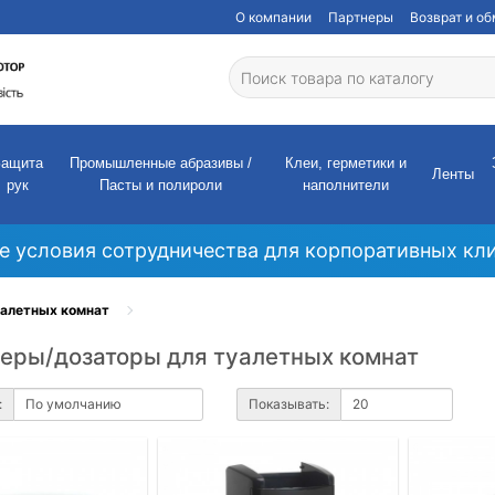
О компании
Партнеры
Возврат и о
Защита
Промышленные абразивы /
Клеи, герметики и
Ленты
рук
Пасты и полироли
наполнители
е условия сотрудничества для корпоративных кли
уалетных комнат
еры/дозаторы для туалетных комнат
:
Показывать: