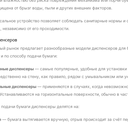
 влажностью без риска повреждения механизма или порчи бума
ищена от брызг воды, пыли и других внешних факторов.
сальное устройство позволяет соблюдать санитарные нормы и 
 независимо от его проходимости.
енсеров
й рынок предлагает разнообразные модели диспенсеров для б
 и по способу подачи бумаги:
нные диспенсеры
— самые популярные, удобные для установки 
едственно на стену, как правило, рядом с умывальником или у
льные диспенсеры
— применяются в случаях, когда невозможно
 Устанавливаются на горизонтальные поверхности, обычно в час
 подачи бумаги диспенсеры делятся на:
е
— бумага вытягивается вручную, отрыв происходит за счёт п