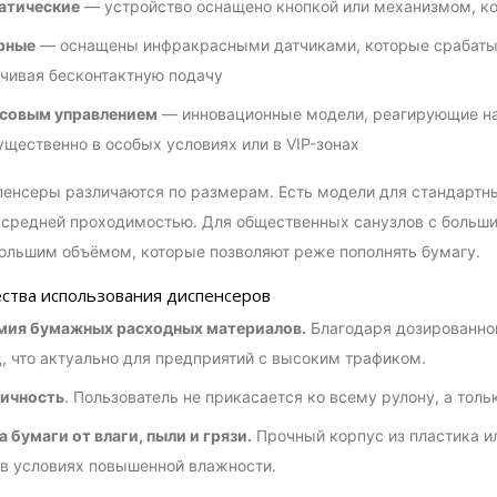
атические
— устройство оснащено кнопкой или механизмом, ко
рные
— оснащены инфракрасными датчиками, которые срабатыв
чивая бесконтактную подачу
осовым управлением
— инновационные модели, реагирующие на
щественно в особых условиях или в VIP-зонах
енсеры различаются по размерам. Есть модели для стандартн
 средней проходимостью. Для общественных санузлов с больш
ольшим объёмом, которые позволяют реже пополнять бумагу.
тва использования диспенсеров
мия бумажных расходных материалов.
Благодаря дозированной
, что актуально для предприятий с высоким трафиком.
ничность
. Пользователь не прикасается ко всему рулону, а толь
 бумаги от влаги, пыли и грязи.
Прочный корпус из пластика и
в условиях повышенной влажности.