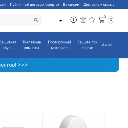
бмен
Публичный договор (оферта)
Вакансии
Доставка и оплата
0
Защитная
Туалетные
Протирочный
Защита при
Акции
обувь
комнаты
материал
сварке
ентов! >>>