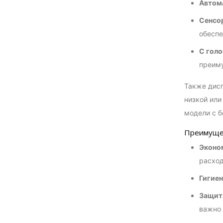
Автом
Сенсо
обеспе
С гол
преиму
Также дисп
низкой или
модели с б
Преимущес
Эконо
расход
Гигие
Защита
важно 