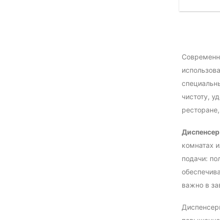
Современны
использова
специальны
чистоту, у
ресторане,
Диспенсер
комнатах и
подачи: по
обеспечива
важно в за
Диспенсеры