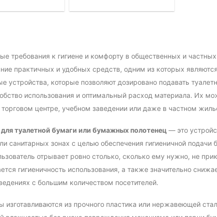
е требования к гигиене и комфорту в общественных и частны
ние практичных и удобных средств, одним из которых являютс
е устройства, которые позволяют дозировано подавать туалет
добство использования и оптимальный расход материала. Их мо
 торговом центре, учебном заведении или даже в частном жиль
 для туалетной бумаги или бумажных полотенец
— это устройс
ли санитарных зонах с целью обеспечения гигиеничной подачи 
льзователь отрывает ровно столько, сколько ему нужно, не при
ется гигиеничность использования, а также значительно сниж
ведениях с большим количеством посетителей.
 изготавливаются из прочного пластика или нержавеющей стали