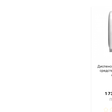
Диспенс
средст
1 7
П