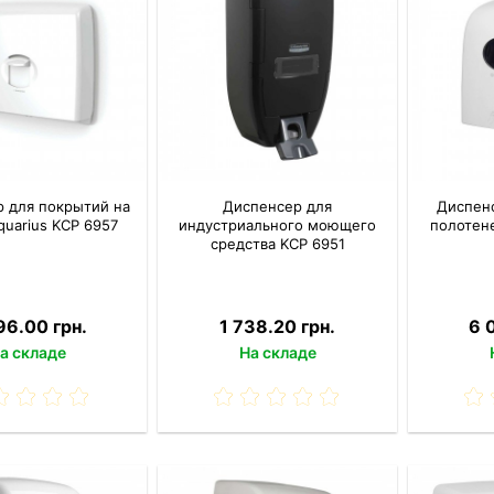
 для покрытий на
Диспенсер для
Диспен
quarius KCP 6957
индустриального моющего
полотене
средства KCP 6951
96.00 грн.
1 738.20 грн.
6 
а складе
На складе