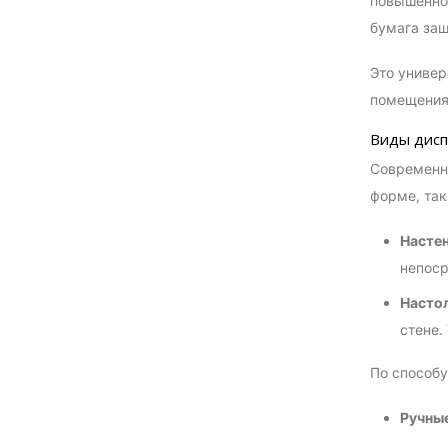
повышенной
бумага защ
Это универ
помещения,
Виды дисп
Современны
форме, так
Насте
непоср
Насто
стене.
По способу
Ручны