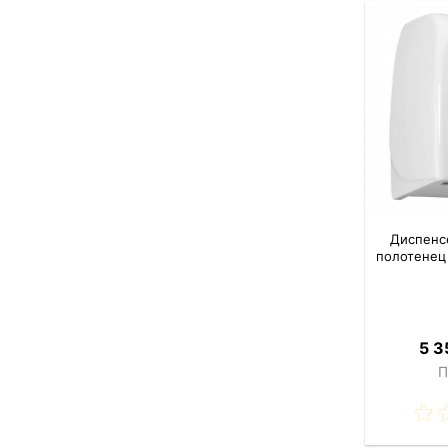
Диспенс
полотенец 
5 3
П