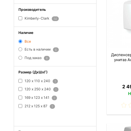
Производитель
Kimberly-Clark
14
Наличие
Все
Есть в наличии
6
Диспенсер
Под заказ
8
унитаз A
Размер (ДхШхГ)
120 х 110 х 240
1
2 4
120 х 250 х 240
1
Н
169 х 123 х 141
1
212 х 125 х 87
1
ПОКАЗАТЬ ВСЕ