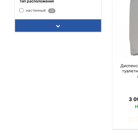
Тип расположения
настенный
14
Диспенс
туалетн
3 0
Н