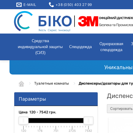
E-MAIL
+38 (050) 403 27 99
Средства
Одноразовая
индивидуальной защиты
Спецодежда
спецодежда
(СИЗ)
Уникальны
Туалетные комнаты
Диспенсеры/дозаторы для т
Диспенс
Параметры
Сортировать
Цена
120
-
7542
грн.
120
176
751
2725
7542