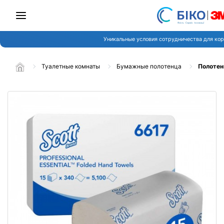
Уникальные условия сотрудничества для кор
Туалетные комнаты
Бумажные полотенца
Полотенц