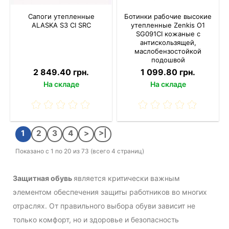
Сапоги утепленные
Ботинки рабочие высокие
ALASKA S3 CI SRC
утепленные Zenkis О1
SG091СІ кожаные с
антискользящей,
маслобензостойкой
подошвой
2 849.40 грн.
1 099.80 грн.
На складе
На складе
1
2
3
4
>
>|
Показано с 1 по 20 из 73 (всего 4 страниц)
Защитная обувь
является критически важным
элементом обеспечения защиты работников во многих
отраслях. От правильного выбора обуви зависит не
только комфорт, но и здоровье и безопасность