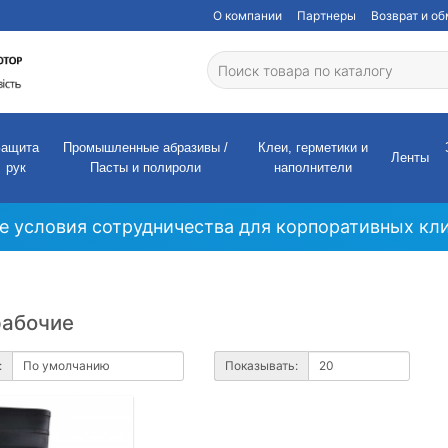
О компании
Партнеры
Возврат и о
Защита
Промышленные абразивы /
Клеи, герметики и
Ленты
рук
Пасты и полироли
наполнители
е условия сотрудничества для корпоративных кли
рабочие
:
Показывать: