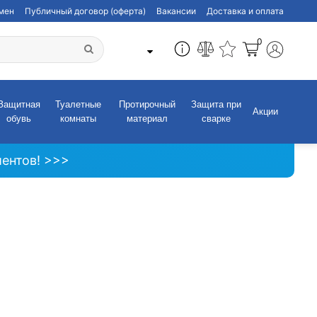
бмен
Публичный договор (оферта)
Вакансии
Доставка и оплата
0
Защитная
Туалетные
Протирочный
Защита при
Акции
обувь
комнаты
материал
сварке
ентов! >>>