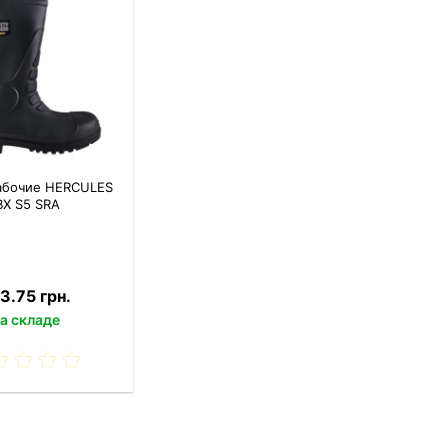
абочие HERCULES
ВХ S5 SRA
3.75 грн.
а складе