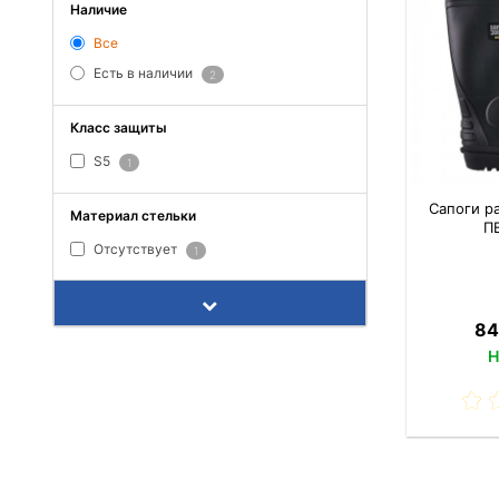
Наличие
Все
Есть в наличии
2
Класс защиты
S5
1
Сапоги р
Материал стельки
П
Отсутствует
1
84
Н