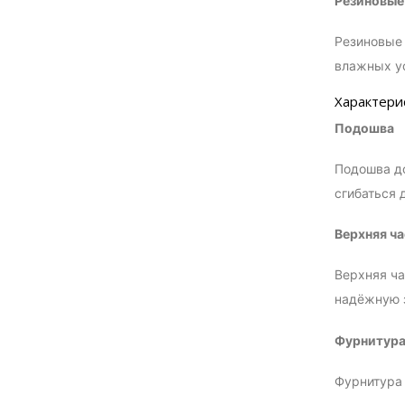
Резиновые
Резиновые 
влажных ус
Характери
Подошва
Подошва до
сгибаться 
Верхняя ча
Верхняя ча
надёжную 
Фурнитур
Фурнитура 