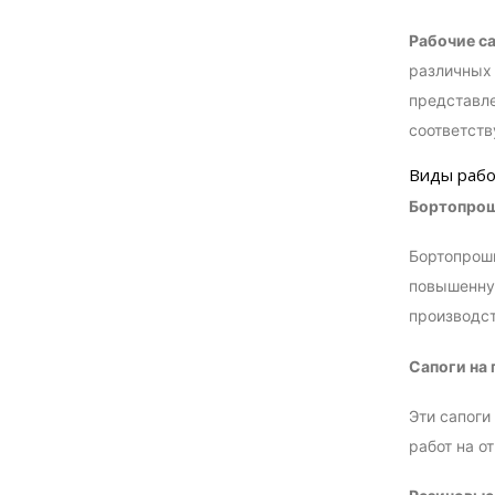
Рабочие с
различных 
представле
соответств
Виды рабо
Бортопрош
Бортопроши
повышенную
производст
Сапоги на
Эти сапоги
работ на о