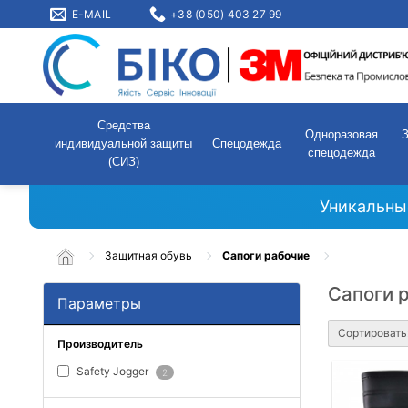
E-MAIL
+38 (050) 403 27 99
Средства
Одноразовая
индивидуальной защиты
Спецодежда
спецодежда
(СИЗ)
Уникальны
Защитная обувь
Сапоги рабочие
Сапоги 
Параметры
Сортировать
Производитель
Safety Jogger
2