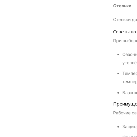
Стельки
Стельки до
Советы по
При выборе
Сезонн
утепл
Темпер
темпер
Влажно
Преимущес
Рабочие са
Защита