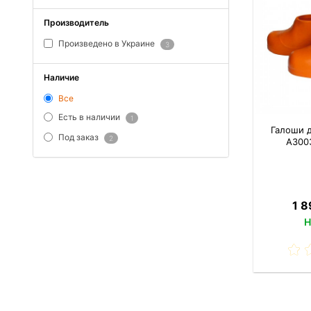
Производитель
Произведено в Украине
3
Наличие
Все
Есть в наличии
1
Галоши 
Под заказ
2
A300
1 8
Н