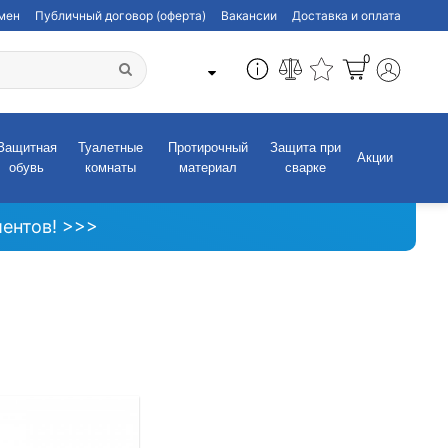
бмен
Публичный договор (оферта)
Вакансии
Доставка и оплата
0
Защитная
Туалетные
Протирочный
Защита при
Акции
обувь
комнаты
материал
сварке
ентов! >>>