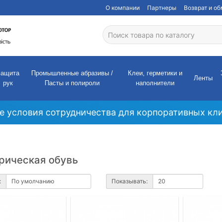
О компании
Партнеры
Возврат и о
Защита
Промышленные абразивы /
Клеи, герметики и
Ленты
рук
Пасты и полироли
наполнители
е условия сотрудничества для корпоративных кли
рическая обувь
:
Показывать: