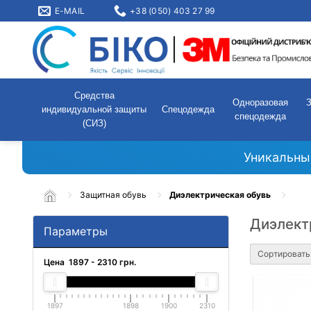
E-MAIL
+38 (050) 403 27 99
Средства
Одноразовая
индивидуальной защиты
Спецодежда
спецодежда
(СИЗ)
Уникальны
Защитная обувь
Диэлектрическая обувь
Диэлект
Параметры
Сортировать
Цена
1897
-
2310
грн.
1897
1898
1900
2310