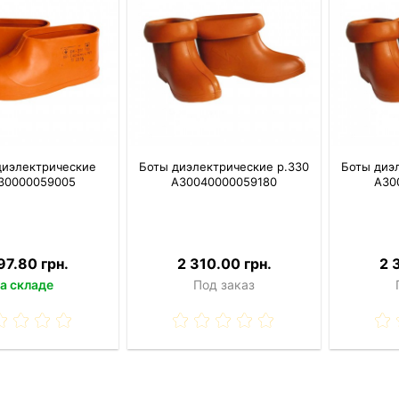
диэлектрические
Боты диэлектрические р.330
Боты диэ
30000059005
A30040000059180
A30
97.80 грн.
2 310.00 грн.
2 
а складе
Под заказ