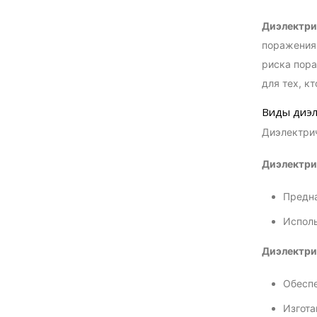
Диэлектри
поражения 
риска пора
для тех, к
Виды диэл
Диэлектрич
Диэлектри
Предна
Исполь
Диэлектри
Обеспе
Изгота