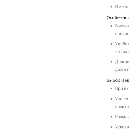
Имеют 
Особеннос
Высоки
прочно
Удобст
что ва
Долгов
даже п
Выбор и и
При вы
Уровен
электр
Размер
Услови