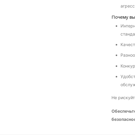
агресс
Почему в
Интерн
станда
Качест
Разноо
Конкур
Удобст
обслуж
Не рискуйт
Обеспечьт
безопаснос