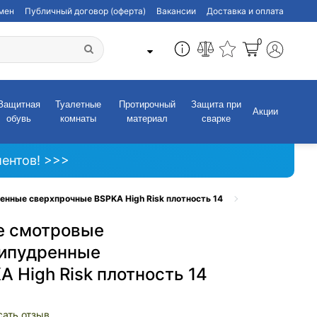
бмен
Публичный договор (оферта)
Вакансии
Доставка и оплата
0
Защитная
Туалетные
Протирочный
Защита при
Акции
обувь
комнаты
материал
сварке
ентов! >>>
нные сверхпрочные BSPKA High Risk плотность 14
е смотровые
рипудренные
 High Risk плотность 14
сать отзыв