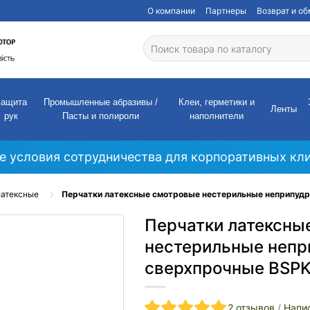
О компании
Партнеры
Возврат и о
Защита
Промышленные абразивы /
Клеи, герметики и
Ленты
рук
Пасты и полироли
наполнители
е условия сотрудничества для корпоративных кли
латексные
Перчатки латексные смотровые нестерильные неприпудре
Перчатки латексны
нестерильные неп
сверхпрочные BSPKA
2 отзывов
/
Напи