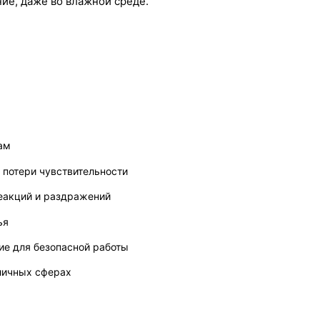
ие, даже во влажной среде.
ам
 потери чувствительности
еакций и раздражений
ья
ие для безопасной работы
зличных сферах