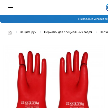
Уникальные условия со
Защита рук
Перчатки для специальных задач
Перча