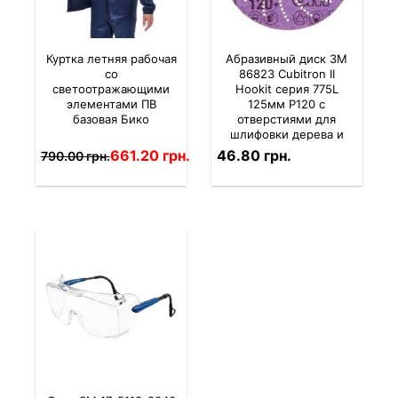
Куртка летняя рабочая
Абразивный диск 3M
со
86823 Cubitron II
светоотражающими
Hookit серия 775L
элементами ПВ
125мм P120 с
базовая Бико
отверстиями для
шлифовки дерева и
металла
661.20 грн.
46.80 грн.
790.00 грн.