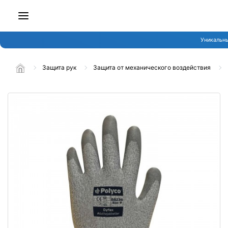
Уникальны
Защита рук
Защита от механического воздействия