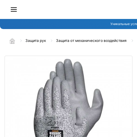
Уникальные усл
Защита рук
Защита от механического воздействия