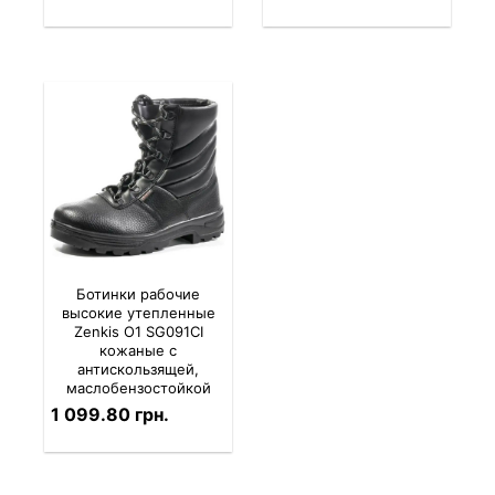
Ботинки рабочие
высокие утепленные
Zenkis О1 SG091СІ
кожаные с
антискользящей,
маслобензостойкой
подошвой
1 099.80 грн.