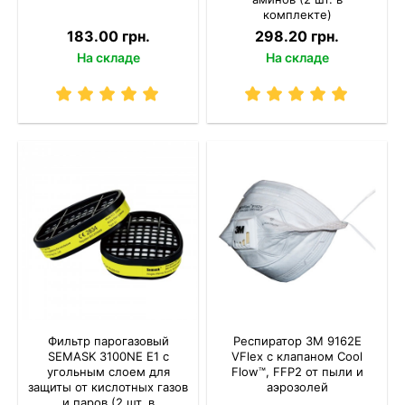
комплекте)
183.00 грн.
298.20 грн.
На складе
На складе
Фильтр парогазовый
Респиратор 3M 9162E
SEMASK 3100NE E1 с
VFlex с клапаном Cool
угольным слоем для
Flow™, FFP2 от пыли и
защиты от кислотных газов
аэрозолей
и паров (2 шт. в