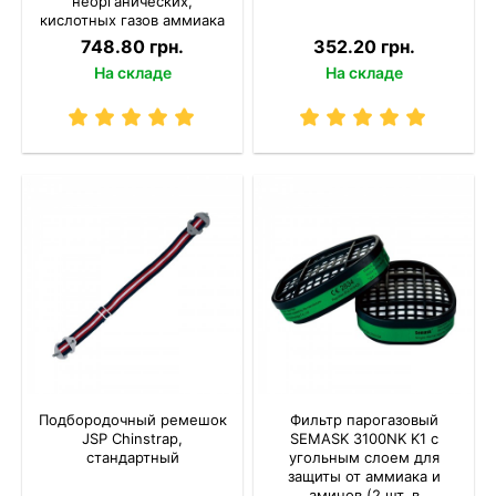
неорганических,
кислотных газов аммиака
и пыли (1 шт.)
748.80 грн.
352.20 грн.
На складе
На складе
Подбородочный ремешок
Фильтр парогазовый
JSP Chinstrap,
SEMASK 3100NK K1 с
стандартный
угольным слоем для
защиты от аммиака и
аминов (2 шт. в