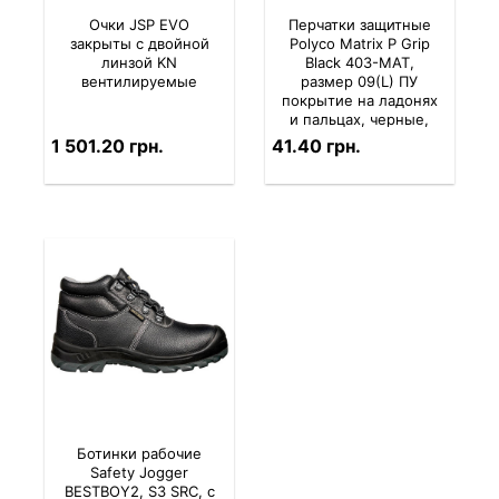
Очки JSP EVO
Перчатки защитные
закрыты с двойной
Polyco Matrix P Grip
линзой KN
Black 403-MAT,
вентилируемые
размер 09(L) ПУ
покрытие на ладонях
и пальцах, черные,
износостойкие, для
1 501.20 грн.
41.40 грн.
точных работ
Ботинки рабочие
Safety Jogger
BESTBOY2, S3 SRC, с