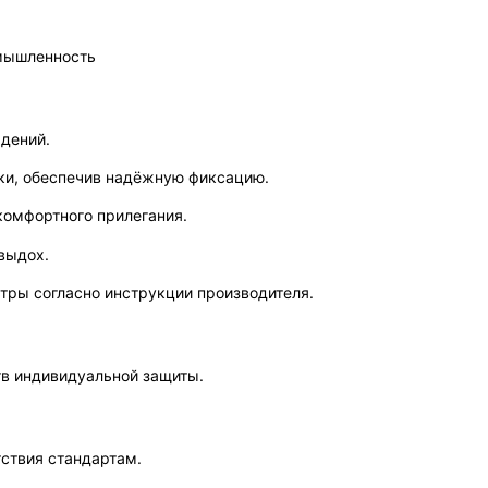
омышленность
ждений.
ки, обеспечив надёжную фиксацию.
 комфортного прилегания.
 выдох.
ьтры согласно инструкции производителя.
тв индивидуальной защиты.
тствия стандартам.