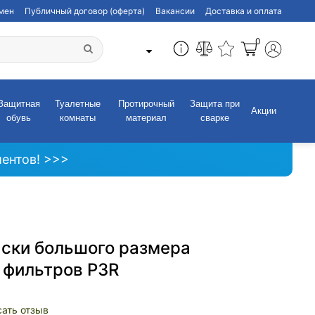
бмен
Публичный договор (оферта)
Вакансии
Доставка и оплата
0
Защитная
Туалетные
Протирочный
Защита при
Акции
обувь
комнаты
материал
сварке
ентов! >>>
аски большого размера
р фильтров P3R
ать отзыв