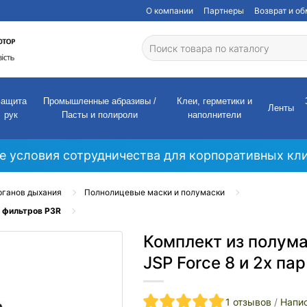
О компании
Партнеры
Возврат и о
Защита
Промышленные абразивы /
Клеи, герметики и
Ленты
рук
Пасты и полироли
наполнители
е условия сотрудничества для корпоративных кли
рганов дыхания
Полнолицевые маски и полумаски
р фильтров P3R
Комплект из полум
JSP Force 8 и 2х па
1 отзывов
/
Напис