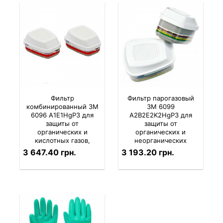
Фильтр
Фильтр парогазовый
комбинированный 3M
3M 6099
6096 A1E1HgP3 для
A2B2E2K2HgP3 для
защиты от
защиты от
органических и
органических и
кислотных газов,
неорганических
паров ртути и пыли (в
кислотных газов,
3 647.40 грн.
3 193.20 грн.
комлекте 2 шт.)
аммиака, паров ртути,
формальдегіда (2 шт.
в комплекте)