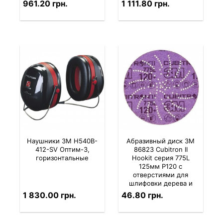
961.20 грн.
1 111.80 грн.
Наушники 3M H540B-
Абразивный диск 3M
412-SV Оптим-3,
86823 Cubitron II
горизонтальные
Hookit серия 775L
125мм P120 с
отверстиями для
шлифовки дерева и
металла
1 830.00 грн.
46.80 грн.