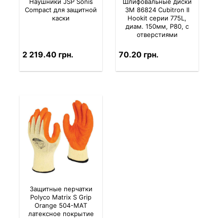
Наушники JSP Sonis
Шлифовальные диски
Compact для защитной
3M 86824 Cubitron II
каски
Hookit серии 775L,
диам. 150мм, P80, с
отверстиями
2 219.40 грн.
70.20 грн.
Защитные перчатки
Polyco Matrix S Grip
Orange 504-MAT
латексное покрытие