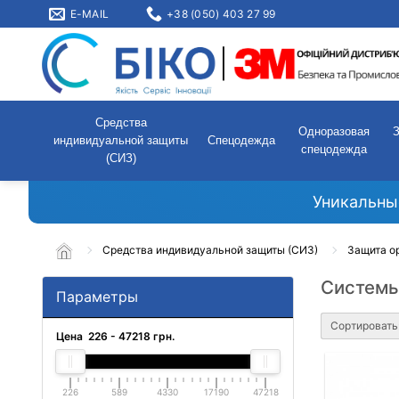
E-MAIL
+38 (050) 403 27 99
Средства
Одноразовая
индивидуальной защиты
Спецодежда
спецодежда
(СИЗ)
Уникальны
Средства индивидуальной защиты (СИЗ)
Защита о
Системы
Параметры
Сортировать
Цена
226
-
47218
грн.
226
589
4330
17190
47218