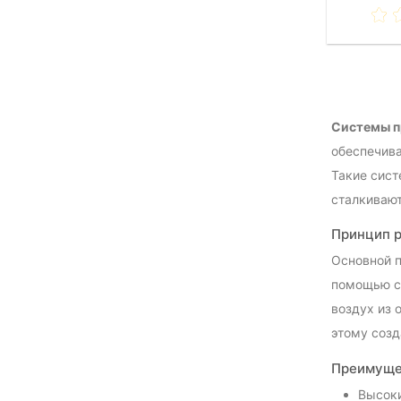
Системы п
обеспечива
Такие сист
сталкивают
Принцип р
Основной п
помощью с
воздух из 
этому созд
Преимущес
Высоки