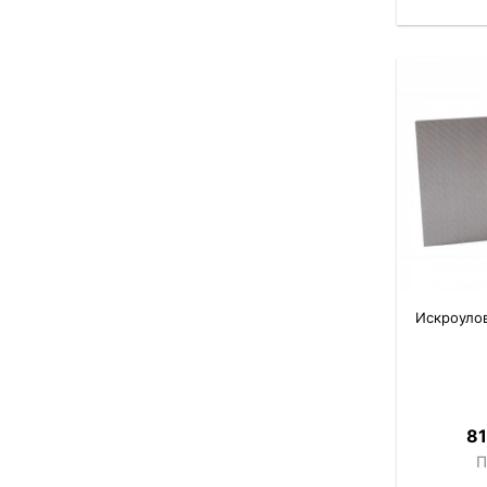
Искроуло
81
П