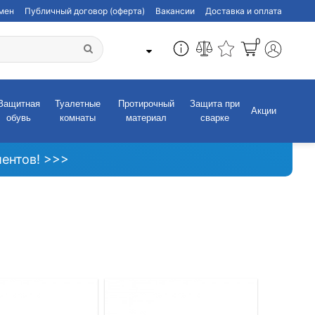
бмен
Публичный договор (оферта)
Вакансии
Доставка и оплата
0
Защитная
Туалетные
Протирочный
Защита при
Акции
обувь
комнаты
материал
сварке
ентов! >>>