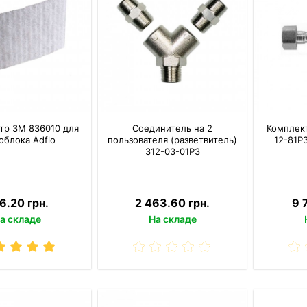
тр 3M 836010 для
Соединитель на 2
Комплек
облока Adflo
пользователя (разветвитель)
12-81P3
312-03-01P3
6.20 грн.
2 463.60 грн.
9 
а складе
На складе