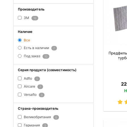
Производитель
3M
16
Наличие
Все
Есть в наличии
7
Предфиль
Под заказ
10
турб
Серия продукта (совместимость)
Adflo
5
22
Aircare
7
Н
Versaflo
3
Страна-производитель
Великобритания
6
Германия
3