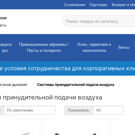
О компании
Партнеры
Возврат и о
Защита
Промышленные абразивы /
Клеи, герметики и
Ленты
рук
Пасты и полироли
наполнители
е условия сотрудничества для корпоративных кли
рганов дыхания
Системы принудительной подачи воздуха
 принудительной подачи воздуха
:
Показывать: