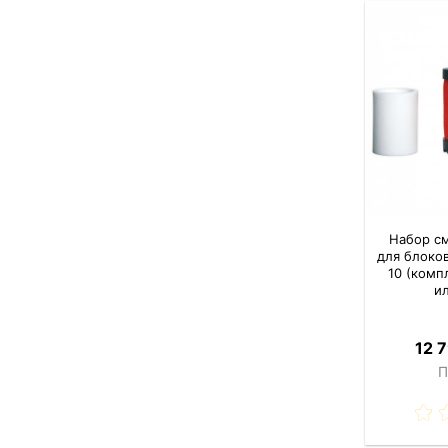
Набор с
для блоко
10 (комп
и
12 
П