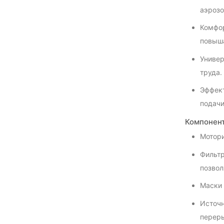
аэрозо
Комфор
повыша
Универ
труда.
Эффект
подачи
Компонент
Мотори
Фильтр
позвол
Маски 
Источн
перер