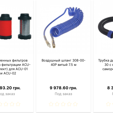
менных фильтров
Воздушный шланг 308-00-
Трубка д
в фильтрации ACU-
40Р витый 7.5 м
30 с
лект) для ACU-01
самор
ли ACU-02
793.20 грн.
9 978.60 грн.
8 
од заказ
Под заказ