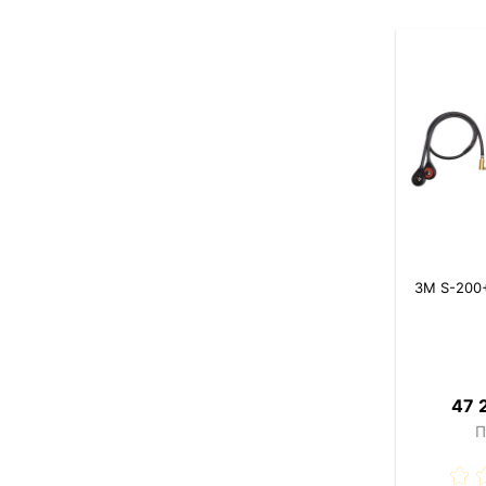
3M S-200
47 
П