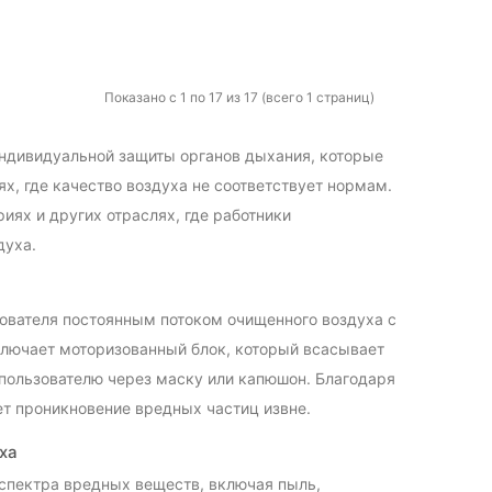
Показано с 1 по 17 из 17 (всего 1 страниц)
ндивидуальной защиты органов дыхания, которые
х, где качество воздуха не соответствует нормам.
иях и других отраслях, где работники
духа.
зователя постоянным потоком очищенного воздуха с
лючает моторизованный блок, который всасывает
пользователю через маску или капюшон. Благодаря
ет проникновение вредных частиц извне.
ха
спектра вредных веществ, включая пыль,