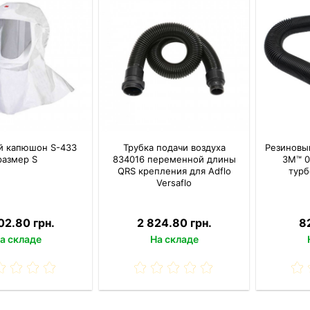
й капюшон S-433
Трубка подачи воздуха
Резиновы
размер S
834016 переменной длины
3M™ 0
QRS крепления для Adflo
турб
Versaflo
02.80 грн.
2 824.80 грн.
8
а складе
На складе