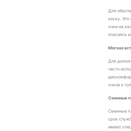
Для обеспе
каску. Это
очки на ка
опасаясь и
Мягкая вс
Для дополн
часто испо
дискомфорт
очков к го
Сменные п
Сменные пл
срок служб
имеют спец