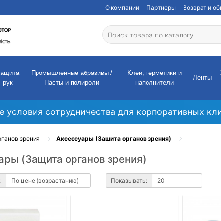
О компании
Партнеры
Возврат и о
Защита
Промышленные абразивы /
Клеи, герметики и
Ленты
рук
Пасты и полироли
наполнители
е условия сотрудничества для корпоративных кли
рганов зрения
Аксессуары (Защита органов зрения)
ары (Защита органов зрения)
:
Показывать: