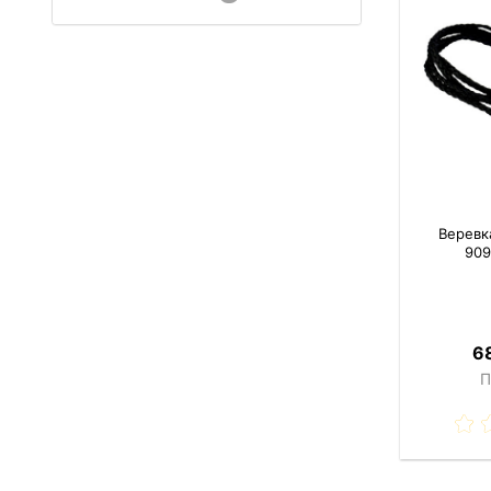
Веревк
90
68
П