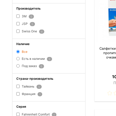
Производитель
3M
6
JSP
5
Swiss One
4
Наличие
Салфетки
Все
пропит
очкам
Есть в наличии
9
Под заказ
6
1
Страна-производитель
П
Тайвань
5
Франция
1
Серия
Fahrenheit Comfort
1