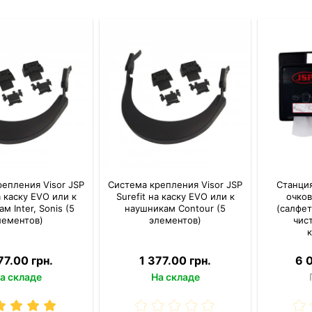
епления Visor JSP
Система крепления Visor JSP
Станция
а каску EVO или к
Surefit на каску EVO или к
очков
м Inter, Sonis (5
наушникам Contour (5
(салфет
лементов)
элементов)
чис
77.00 грн.
1 377.00 грн.
6 
а складе
На складе