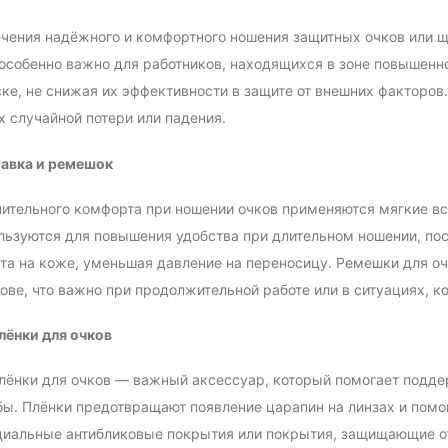
чения надёжного и комфортного ношения защитных очков или щ
 особенно важно для работников, находящихся в зоне повышенн
ске, не снижая их эффективности в защите от внешних факторов.
х случайной потери или падения.
тавка и ремешок
ительного комфорта при ношении очков применяются мягкие вс
льзуются для повышения удобства при длительном ношении, пос
а на коже, уменьшая давление на переносицу. Ремешки для оч
лове, что важно при продолжительной работе или в ситуациях, к
лёнки для очков
ёнки для очков — важный аксессуар, который помогает поддер
ы. Плёнки предотвращают появление царапин на линзах и помог
иальные антибликовые покрытия или покрытия, защищающие от