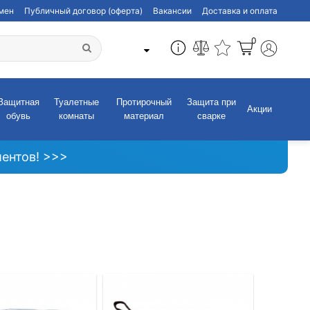
бмен
Публичный договор (оферта)
Вакансии
Доставка и оплата
0
Защитная
Туалетные
Протирочный
Защита при
Акции
обувь
комнаты
материал
сварке
ентов! >>>