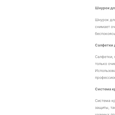
Шнурок дл
Шнурок для
снимает оч
беспокоясь
Салфетки д
Салфетки, 
только очи
Использова
профессион
Система к
Система кр
защиты, та
шумных про