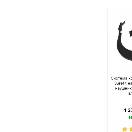
Система кр
Surefit н
наушника
э
1 3
Н