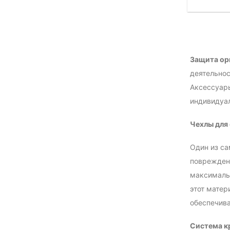
Защита ор
деятельнос
Аксессуары
индивидуал
Чехлы для
Один из са
повреждени
максимальн
этот матер
обеспечива
Система кр