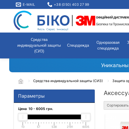
E-MAIL
+38 (050) 403 27 99
Средства
Одноразовая
индивидуальной защиты
Спецодежда
спецодежда
(СИЗ)
Уникальны
Средства индивидуальной защиты (СИЗ)
Защита о
Аксессу
Параметры
Сортировать
Цена
10
-
6005
грн.
10
57
538
2191
6005