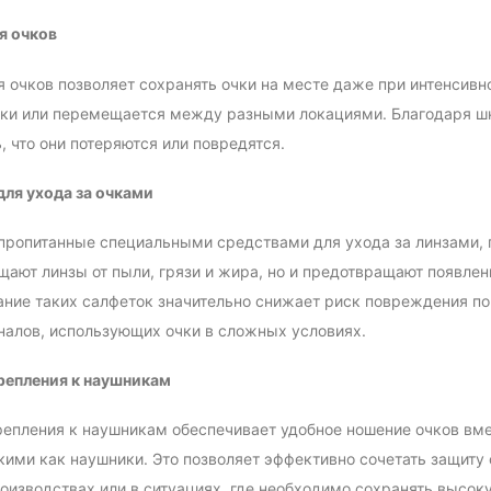
я очков
 очков позволяет сохранять очки на месте даже при интенсивно
ки или перемещается между разными локациями. Благодаря шну
, что они потеряются или повредятся.
ля ухода за очками
пропитанные специальными средствами для ухода за линзами, п
щают линзы от пыли, грязи и жира, но и предотвращают появлен
ние таких салфеток значительно снижает риск повреждения пов
алов, использующих очки в сложных условиях.
репления к наушникам
епления к наушникам обеспечивает удобное ношение очков вм
кими как наушники. Это позволяет эффективно сочетать защиту о
изводствах или в ситуациях, где необходимо сохранять высоку