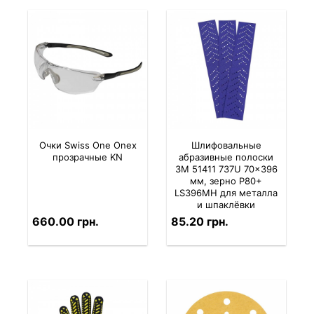
Очки Swiss One Onex
Шлифовальные
прозрачные KN
абразивные полоски
3M 51411 737U 70×396
мм, зерно P80+
LS396MH для металла
и шпаклёвки
660.00 грн.
85.20 грн.