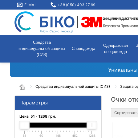
E-MAIL
+38 (050) 403 27 99
Средства
Одноразовая
индивидуальной защиты
Спецодежда
спецодежда
(СИЗ)
Уникальны
Средства индивидуальной защиты (СИЗ)
Защита о
Очки от
Параметры
Сортировать
Цена
51
-
1268
грн.
51
60
148
452
1268