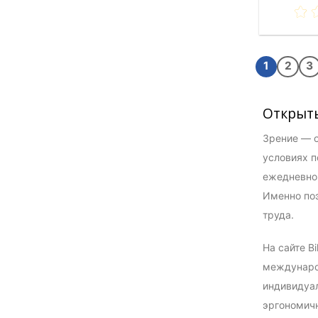
1
2
3
Открыт
Зрение — о
условиях п
ежедневно 
Именно по
труда.
На сайте B
международ
индивидуал
эргономичн