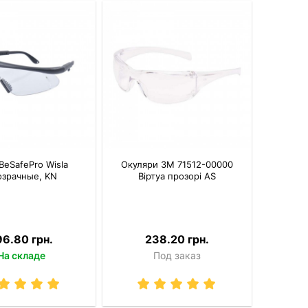
BeSafePro Wisla
Окуляри 3M 71512-00000
озрачные, KN
Віртуа прозорі AS
96.80 грн.
238.20 грн.
На складе
Под заказ