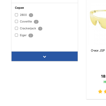
Серия
2800
1
Coverlite
2
Crackerjack
1
Eiger
2
ПОКАЗАТЬ ВСЕ
Очки JSP 
18
Н