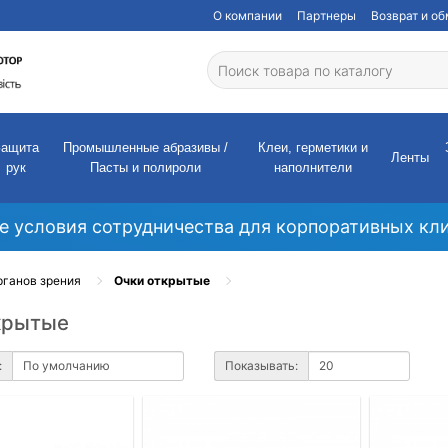
О компании
Партнеры
Возврат и о
Защита
Промышленные абразивы /
Клеи, герметики и
Ленты
рук
Пасты и полироли
наполнители
е условия сотрудничества для корпоративных кли
рганов зрения
Очки открытые
крытые
:
Показывать: