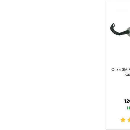
Очки 3M 
ка
12
Н