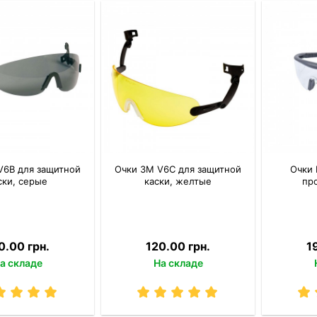
V6B для защитной
Очки 3M V6C для защитной
Очки 
ски, серые
каски, желтые
пр
0.00 грн.
120.00 грн.
1
а складе
На складе