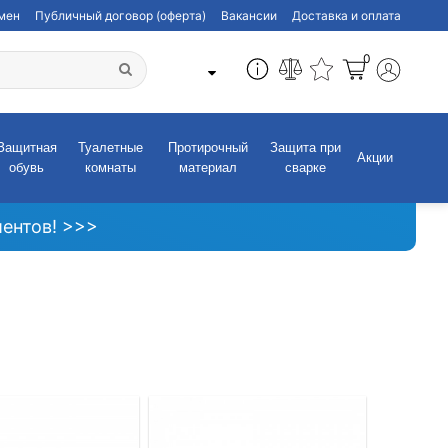
бмен
Публичный договор (оферта)
Вакансии
Доставка и оплата
0
Защитная
Туалетные
Протирочный
Защита при
Акции
обувь
комнаты
материал
сварке
ентов! >>>