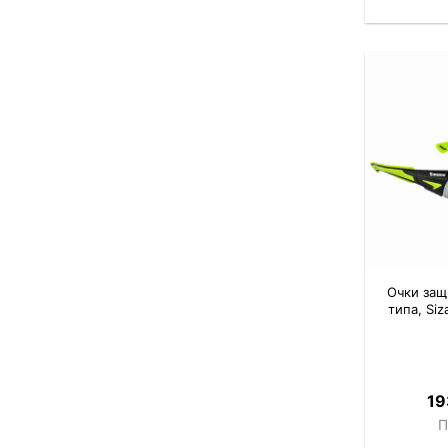
Очки защ
типа, Si
19
П