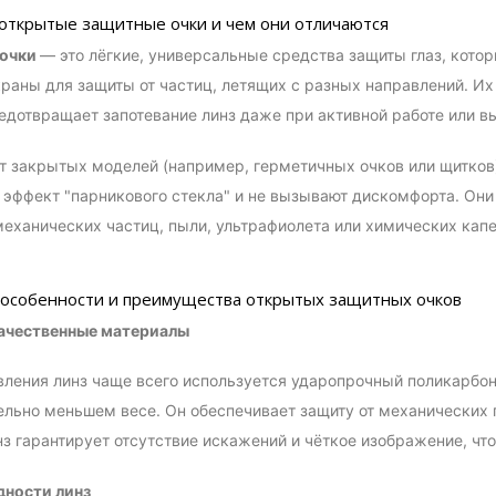
 открытые защитные очки и чем они отличаются
 очки
— это лёгкие, универсальные средства защиты глаз, котор
раны для защиты от частиц, летящих с разных направлений. И
едотвращает запотевание линз даже при активной работе или в
от закрытых моделей (например, герметичных очков или щитков)
 эффект "парникового стекла" и не вызывают дискомфорта. Они
механических частиц, пыли, ультрафиолета или химических кап
особенности и преимущества открытых защитных очков
качественные материалы
вления линз чаще всего используется ударопрочный поликарбон
ельно меньшем весе. Он обеспечивает защиту от механических 
нз гарантирует отсутствие искажений и чёткое изображение, что
дности линз