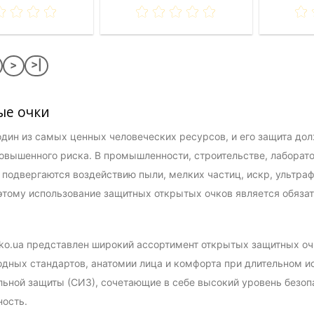
>
>|
ые очки
дин из самых ценных человеческих ресурсов, и его защита дол
овышенного риска. В промышленности, строительстве, лаборато
подвергаются воздействию пыли, мелких частиц, искр, ультраф
этому использование защитных открытых очков является обяз
iko.ua представлен широкий ассортимент открытых защитных оч
ных стандартов, анатомии лица и комфорта при длительном и
ьной защиты (СИЗ), сочетающие в себе высокий уровень безоп
ость.