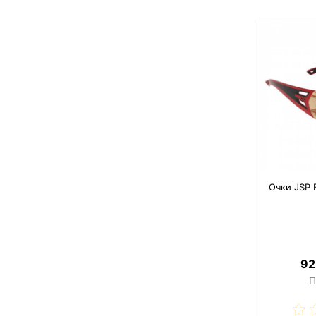
Очки JSP 
92
П