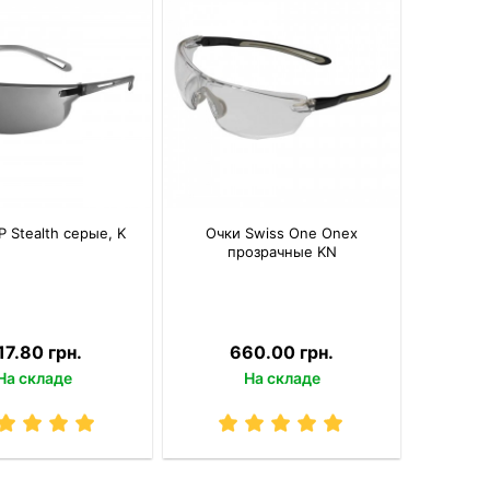
P Stealth серые, K
Очки Swiss One Onex
прозрачные KN
17.80 грн.
660.00 грн.
На складе
На складе