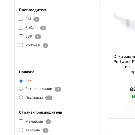
Производитель
3M
8
BeSafe
4
JSP
11
Portwest
1
ПОКАЗАТЬ ВСЕ
Очки защи
Portwest 
изог
п
Наличие
Все
83
Есть в наличии
11
Н
Под заказ
31
Страна-производитель
Малайзия
1
Тайвань
9