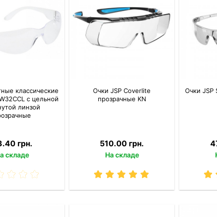
тные классические
Очки JSP Coverlite
Очки JSP 
PW32CCL с цельной
прозрачные KN
нутой линзой
розрачные
.40 грн.
510.00 грн.
4
а складе
На складе