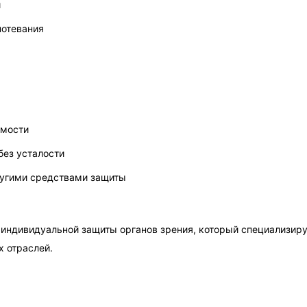
и
потевания
имости
без усталости
ругими средствами защиты
 индивидуальной защиты органов зрения, который специализир
х отраслей.