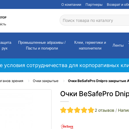
О компании
Партнеры
Возврат и о
Защита
Промышленные абразивы /
Клеи, герметики и
Ленты
рук
Пасты и полироли
наполнители
е условия сотрудничества для корпоративных кли
рганов зрения
Очки закрытые
Очки BeSafePro Dnipro закрытые 
Очки BeSafePro Dni
2 отзывов
/
Напи