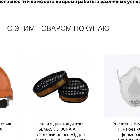
езопасности и комфорта во время работы в различных усло
С ЭТИМ ТОВАРОМ ПОКУПАЮТ
повик,
Фильтр для полумаски
Респиратор 
я
SEMASK 3100NA A1 —
FFP1 без к
угольный, класс A1, для
формова
защиты от органического
противоп