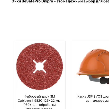
Очки BeSafePro Dnipro – это надежный выбор для б
Фибровый диск 3M
Каска JSP EVO3 хра
Cubitron II 982C 125×22 мм,
вентилируема
P80+ для обработки
сварочных швов,