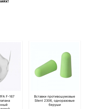
виях!
MFA F-167
Вставки противошумовые
лапана
Silent 2306, одноразовые
нный
беруши
ылевой