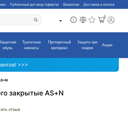
бмен
Публичный договор (оферта)
Вакансии
Доставка и оплата
0
Защитная
Туалетные
Протирочный
Защита при
Акции
обувь
комнаты
материал
сварке
ентов! >>>
AS+N
pro закрытые AS+N
сать отзыв