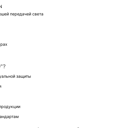
N
рошей передачей света
урах
"?
уальной защиты
я
продукции
тандартам