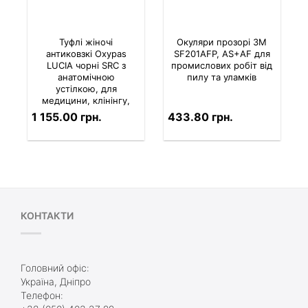
Туфлі жіночі
Окуляри прозорі 3M
антиковзкі Oxypas
SF201AFP, AS+AF для
LUCIA чорні SRC з
промислових робіт від
анатомічною
пилу та уламків
устілкою, для
медицини, клінінгу,
сфери обслуговування
1 155.00 грн.
433.80 грн.
КОНТАКТИ
Головний офіс:
Україна, Дніпро
Телефон: