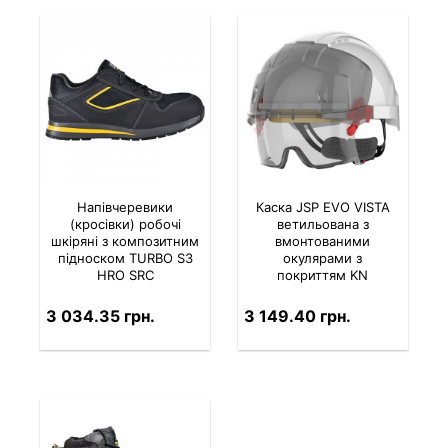
Напівчеревики
Каска JSP EVO VISTA
(кросівки) робочі
ветильована з
шкіряні з композитним
вмонтованими
підноском TURBO S3
окулярами з
HRO SRC
покриттям KN
3 034.35 грн.
3 149.40 грн.