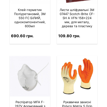
Клей-герметик
Листи шліфувальні 3M
Поліуретановий, 3M
07447 Scotch-Brite CF-
550 FC БІЛИЙ,
SH A VFN 158×224
однокомпонентний,
мм, для металу,
600мл
дерева та пластику
690.60 грн.
109.80 грн.
Респіратор MFA F-
Рукавички захисні
267V формований з
Polyco Matrix S Grip