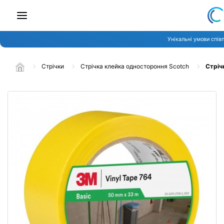
Унікальні умови спів
Стрічки
Стрічка клейка одностороння Scotch
Стріч