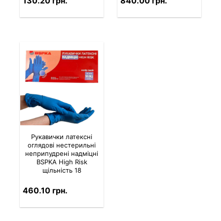
130.20 грн.
840.00 грн.
Рукавички латексні
оглядові нестерильні
неприпудрені надміцні
BSPKA Hіgh Risk
щільність 18
460.10 грн.