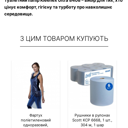
Туалетний папір Kleenex Ultra 8408 – вибір для тих, хто 
цінує комфорт, гігієну та турботу про навколишнє 
середовище.
З ЦИМ ТОВАРОМ КУПУЮТЬ
Фартух
Рушники в рулонах
поліетиленовий
Scott KCP 6668, 1 шт.,
одноразовий,
304 м, 1 шар