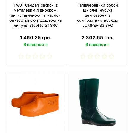
FW01 Сандалі захисні з
Напівчеревики робочі
металевим підноском,
шкіряні (нубук)
антистатичною та масло-
демісезонні з
бензостійкою підошвою на
композитним носком
липучці Steelite S1 SRC
JUMPER S3 SRC
1 460.25 грн.
2 302.65 грн.
В наявності
В наявності