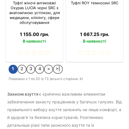
Туфлі жіночі антиковзкі
Туфлі ROY темносині SRC
Oxypas LUCIA чорні SRC з
анатомічною устілкою, для
медицини, клінінгу, сфери
обслуговування
1 155.00 грн.
1 667.25 грн.
В наявності
В наявності
1
2
3
4
>
>|
Показано з 1 по 20 із 73 (всього сторінок: 4)
Захисне взуття
є критично важливим елементом
забезпечення захисту працівників у багатьох галузях. Від
правильного вибору взуття залежить не лише комфорт, а
й здоров'я та безпека користувачів. Розглянемо
детальніше різні типи захисного взуття та їх