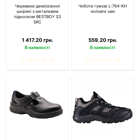
Черевики демісезонні
Чоботи гумові L-764-KH
шкіряні з металевим
чоловічі хакі
підноском BESTBOY S3
SRC
1 417.20 грн.
559.20 грн.
В наявності
В наявності