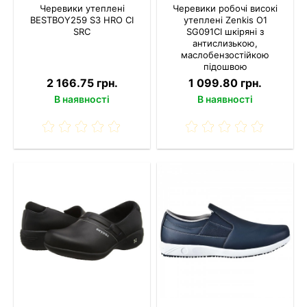
Черевики утеплені
Черевики робочі високі
BESTBOY259 S3 HRO CI
утеплені Zenkis О1
SRC
SG091СІ шкіряні з
антислизькою,
маслобензостійкою
підошвою
2 166.75 грн.
1 099.80 грн.
В наявності
В наявності