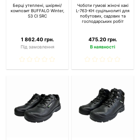
Берці утеплені, шкіряні/
Чоботи гумові жіночі хакі
композит BUFFALO Winter,
L-763-KH суцільнолиті для
S3 CI SRC
побутових, садових та
господарських робіт
1 862.40 грн.
475.20 грн.
Під замовлення
В наявності