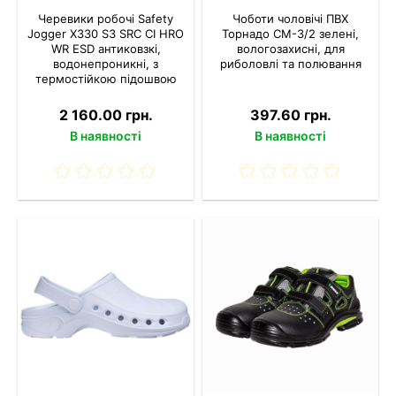
Черевики робочі Safety
Чоботи чоловічі ПВХ
Jogger X330 S3 SRC CI HRO
Торнадо СМ-3/2 зелені,
WR ESD антиковзкі,
вологозахисні, для
водонепроникні, з
риболовлі та полювання
термостійкою підошвою
2 160.00 грн.
397.60 грн.
В наявності
В наявності