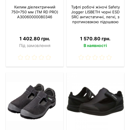
Килим діелектричний
Туфлі робочі жіночі Safety
750*750 мм (TM RD PRO)
Jogger LISBETH чорні ESD
A30060000080346
SRC антистатичні, легкі, з
протиковзкою підошвою
1 402.80 грн.
1 570.80 грн.
Під замовлення
В наявності