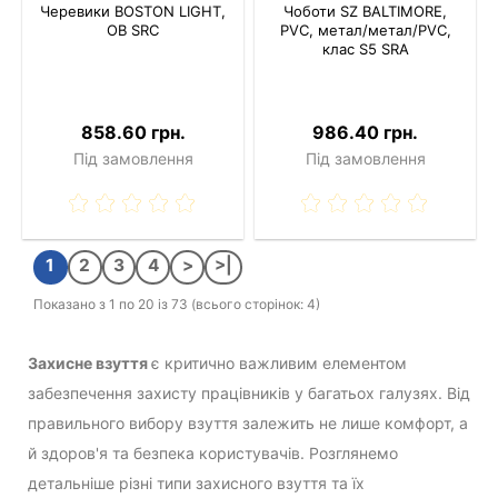
Черевики BOSTON LIGHT,
Чоботи SZ BALTIMORE,
OB SRC
PVC, метал/метал/PVC,
клас S5 SRA
858.60 грн.
986.40 грн.
Під замовлення
Під замовлення
1
2
3
4
>
>|
Показано з 1 по 20 із 73 (всього сторінок: 4)
Захисне взуття
є критично важливим елементом
забезпечення захисту працівників у багатьох галузях. Від
правильного вибору взуття залежить не лише комфорт, а
й здоров'я та безпека користувачів. Розглянемо
детальніше різні типи захисного взуття та їх