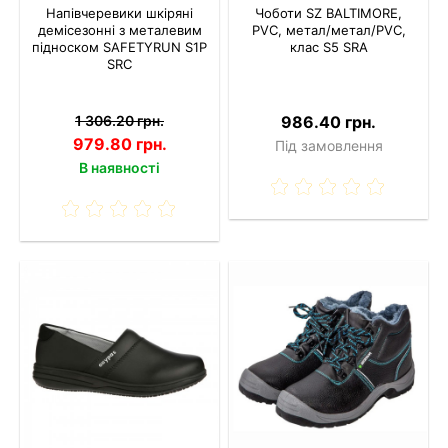
Напівчеревики шкіряні
Чоботи SZ BALTIMORE,
демісезонні з металевим
PVC, метал/метал/PVC,
підноском SAFETYRUN S1P
клас S5 SRA
SRC
1 306.20 грн.
986.40 грн.
979.80 грн.
Під замовлення
В наявності