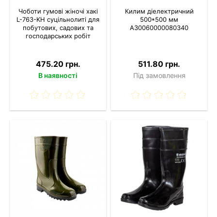
Чоботи гумові жіночі хакі
Килим діелектричний
L-763-KH суцільнолиті для
500*500 мм
побутових, садових та
A30060000080340
господарських робіт
475.20 грн.
511.80 грн.
В наявності
Під замовлення