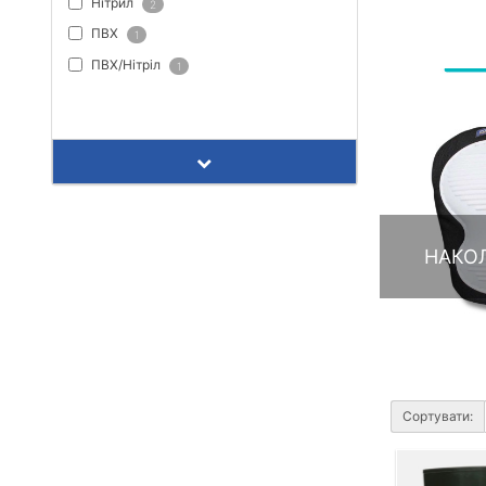
Нітрил
2
ПВХ
1
ПВХ/Нітріл
1
ПОКАЗАТИ ВСЕ
НАКО
Сортувати: