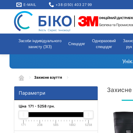
E-MAIL
+38 (050) 403 27 99
Засоби індивідуального
Одноразовий
Захи
Спецодяг
захисту (ЗІЗ)
спецодяг
рук
Уні
Захисне взуття
Захисне
Параметри
Ціна
171
-
5258
грн.
171
208
585
1882
5258