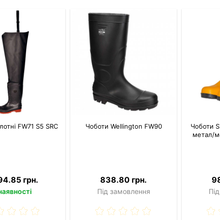
лотні FW71 S5 SRC
Чоботи Wellington FW90
Чоботи S
метал/м
94.85 грн.
838.80 грн.
9
наявності
Під замовлення
Під