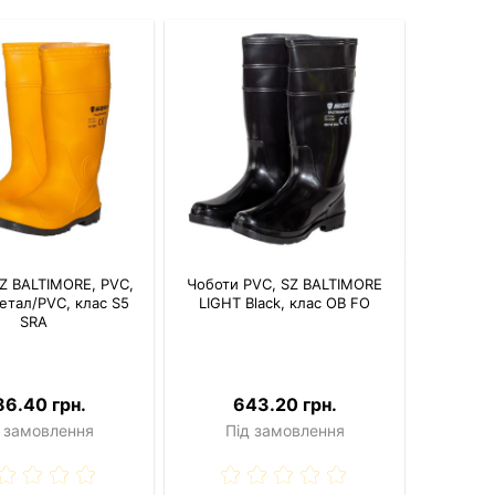
Z BALTIMORE, PVC,
Чоботи PVC, SZ BALTIMORE
етал/PVC, клас S5
LIGHT Black, клас OB FO
SRA
86.40 грн.
643.20 грн.
 замовлення
Під замовлення