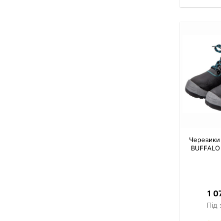
Черевики 
BUFFALO 
1 0
Під