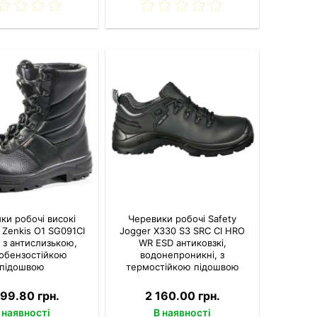
ки робочі високі
Черевики робочі Safety
 Zenkis О1 SG091СІ
Jogger X330 S3 SRC CI HRO
і з антислизькою,
WR ESD антиковзкі,
обензостійкою
водонепроникні, з
підошвою
термостійкою підошвою
099.80 грн.
2 160.00 грн.
 наявності
В наявності