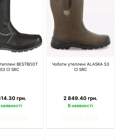
утеплені BESTBOOT
Чоботи утеплені ALASKA S3
S3 CI SRC
CI SRC
814.30 грн.
2 849.40 грн.
 наявності
В наявності