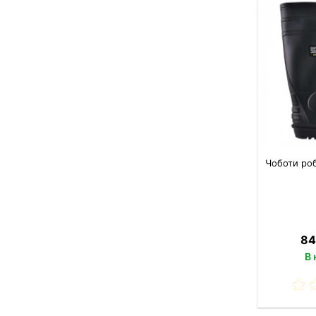
Чоботи ро
84
В 