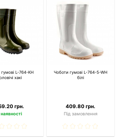
 гумові L-764-KH
Чоботи гумові L-764-5-WH
оловічі хакі
білі
59.20 грн.
409.80 грн.
 наявності
Під замовлення