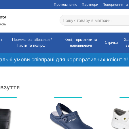
Про компанію
Партнери
Повернення та 
ст
Промислові абразиви /
Клеї, герметики та
За
Стрічки
Пасти та поліролі
наповнювачі
в
кальні умови співпраці для корпоративних клієнтів!
 взуття