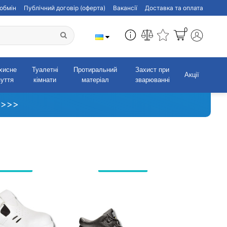
обмін
Публічний договір (оферта)
Вакансії
Доставка та оплата
0
хисне
Туалетні
Протиральний
Захист при
Акції
зуття
кімнати
матеріал
зварюванні
 >>>