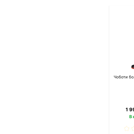
Чоботи бо
1 9
В 