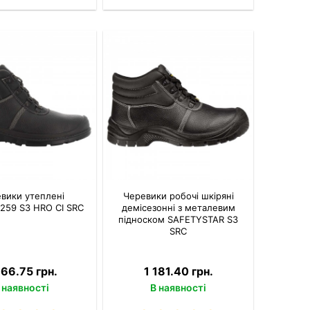
вики утеплені
Черевики робочі шкіряні
259 S3 HRO CI SRC
демісезонні з металевим
підноском SAFETYSTAR S3
SRC
166.75 грн.
1 181.40 грн.
 наявності
В наявності