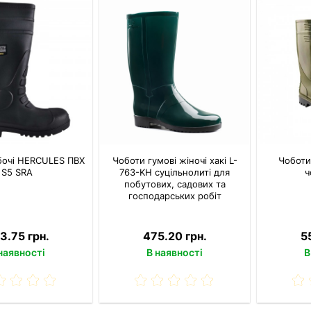
бочі HERCULES ПВХ
Чоботи гумові жіночі хакі L-
Чоботи
S5 SRA
763-KH суцільнолиті для
ч
побутових, садових та
господарських робіт
3.75 грн.
475.20 грн.
5
наявності
В наявності
В