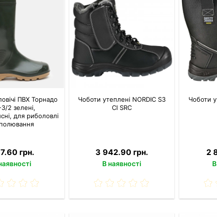
ловічі ПВХ Торнадо
Чоботи утеплені NORDIC S3
Чоботи 
3/2 зелені,
CI SRC
сні, для риболовлі
 полювання
7.60 грн.
3 942.90 грн.
2 
наявності
В наявності
В