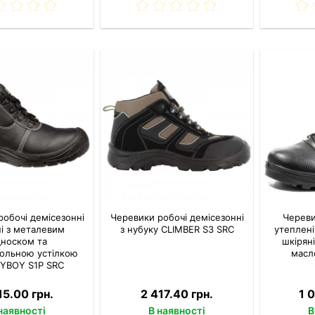
робочі демісезонні
Черевики робочі демісезонні
Череви
ні з металевим
з нубуку CLIMBER S3 SRC
утеплені
дноском та
шкірян
ольною устілкою
масл
YBOY S1P SRC
15.00 грн.
2 417.40 грн.
1 
наявності
В наявності
В