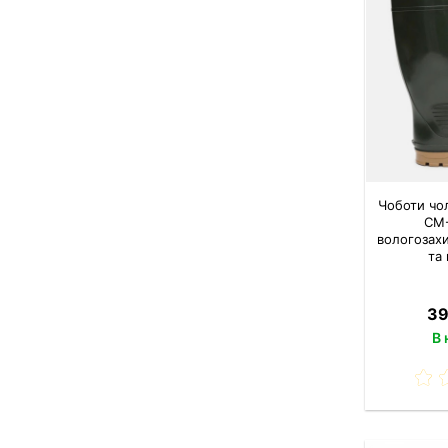
Чоботи чо
СМ-
вологозахи
та
39
В 