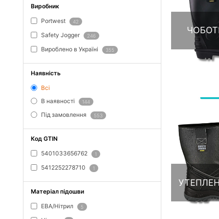
Виробник
Portwest
42
ЧОБОТ
Safety Jogger
246
Вироблено в Україні
355
Наявність
Всі
В наявності
144
Під замовлення
553
Код GTIN
5401033656762
1
5412252278710
1
УТЕПЛЕН
Матеріал підошви
ЕВА/Нітрил
5