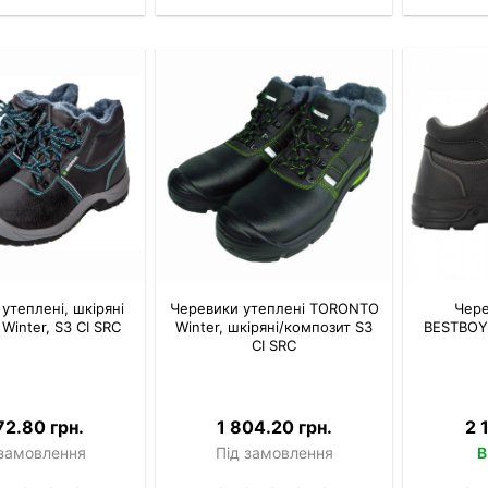
утеплені, шкіряні
Черевики утеплені TORONTO
Чере
Winter, S3 CI SRC
Winter, шкіряні/композит S3
BESTBOY
CI SRC
72.80 грн.
1 804.20 грн.
2 
 замовлення
Під замовлення
В