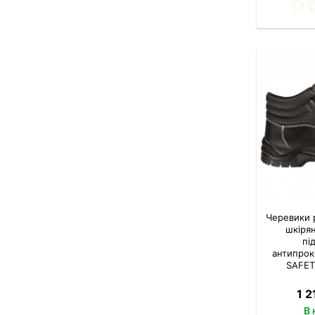
Черевики 
шкіря
пі
антипрок
SAFET
1 2
В 