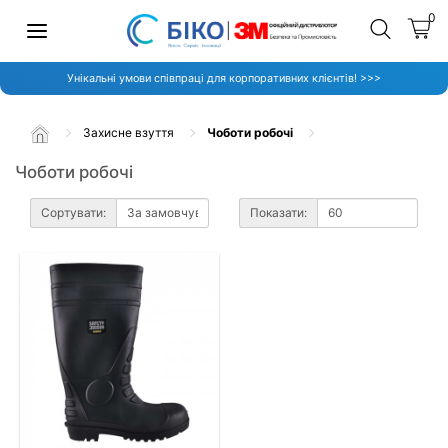
0
Унікальні умови співпраці для корпоративних клієнтів! >>>
Захисне взуття
Чоботи робочі
Чоботи робочі
Сортувати:
Показати: