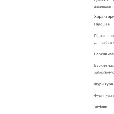
захищають 
Характери
Підошва
Підошва пов
для забезп
Верхня ча
Верхня час
забезпечую
Фурнітура
Фурнітура 
Устілки