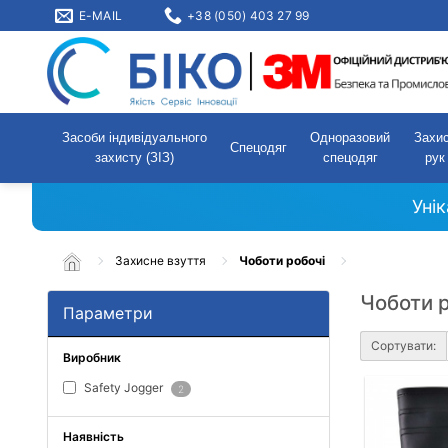
E-MAIL
+38 (050) 403 27 99
Засоби індивідуального
Одноразовий
Захи
Спецодяг
захисту (ЗІЗ)
спецодяг
рук
Уні
Захисне взуття
Чоботи робочі
Чоботи 
Параметри
Сортувати:
Виробник
Safety Jogger
2
Наявність