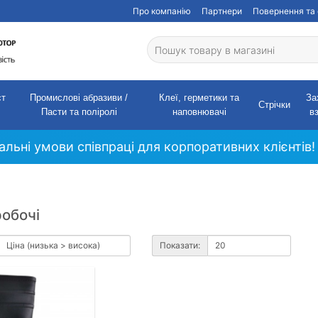
Про компанію
Партнери
Повернення та 
ст
Промислові абразиви /
Клеї, герметики та
За
Стрічки
Пасти та поліролі
наповнювачі
в
кальні умови співпраці для корпоративних клієнтів!
робочі
Показати: