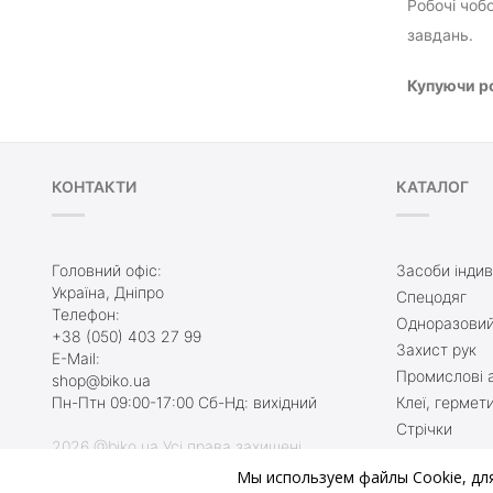
Робочі чоб
завдань.
Купуючи ро
КОНТАКТИ
КАТАЛОГ
Головний офіс:
Засоби індив
Україна, Дніпро
Спецодяг
Телефон:
Одноразовий
+38 (050) 403 27 99
Захист рук
E-Mail:
Промислові а
shop@biko.ua
Пн-Птн 09:00-17:00 Сб-Нд: вихідний
Клеї, гермет
Стрічки
2026 @biko.ua Усі права захищені
Захисне взу
Мы используем файлы Cookie, дл
Туалетні кім
Ми онлайн, приєднуйтесь: