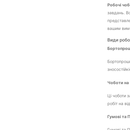
Робочі чо
завдань. В
представле
вашим вим
Види робо
Бортопрош
Бортопроши
зносостійк
Чоботи на 
Ці чоботи 
робіт на ві
Гумові та 
Гумові та 