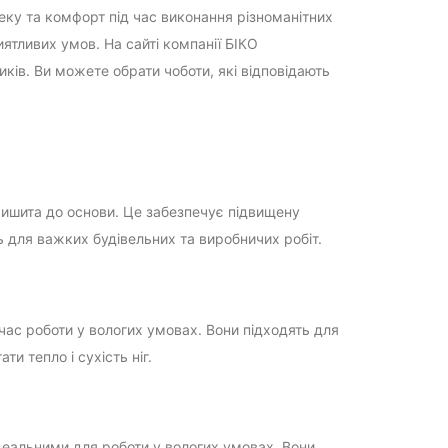
ку та комфорт під час виконання різноманітних
ятливих умов. На сайті компанії БІКО
ків. Ви можете обрати чоботи, які відповідають
ришита до основи. Це забезпечує підвищену
ь для важких будівельних та виробничих робіт.
 час роботи у вологих умовах. Вони підходять для
ти тепло і сухість ніг.
ідеальними для роботи у вологих умовах. Вони