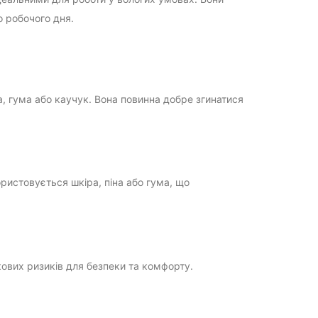
 робочого дня.
на, гума або каучук. Вона повинна добре згинатися
ристовується шкіра, піна або гума, що
ових ризиків для безпеки та комфорту.