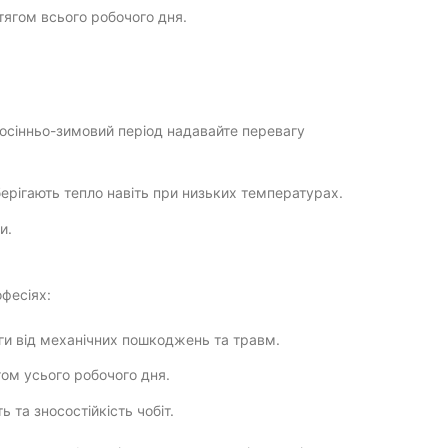
тягом всього робочого дня.
в осінньо-зимовий період надавайте перевагу
ерігають тепло навіть при низьких температурах.
и.
офесіях:
оги від механічних пошкоджень та травм.
гом усього робочого дня.
 та зносостійкість чобіт.