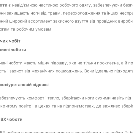
боти
є невід'ємною частиною робочого одягу, забезпечуючи безпе
они захищають ноги від травм, переохолодження та інших неспри
ний широкий асортимент захисного взуття від провідних виробни
огам та робочим умовам.
чих чобіт
ивні чоботи
вні чоботи мають міцну підошву, яка не тільки проклеєна, а й п
ість і захист від механічних пошкоджень. Вони ідеально підходят
поліуретановій підошві
забезпечують комфорт і тепло, зберігаючи ноги сухими навіть під
дкритому повітрі, в цехах та на підприємствах, де важливо зберіга
ПВХ чоботи
ПВХ чоботи є водонепроникними та зносостійкими, що робить їх 