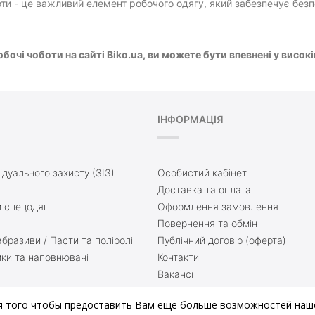
оти - це важливий елемент робочого одягу, який забезпечує безп
бочі чоботи на сайті Biko.ua, ви можете бути впевнені у високій
ІНФОРМАЦІЯ
ідуального захисту (ЗІЗ)
Особистий кабінет
Доставка та оплата
 спецодяг
Оформлення замовлення
Повернення та обмін
бразиви / Пасти та поліролі
Публічний договір (оферта)
ики та наповнювачі
Контакти
Вакансії
ття
Доставка та оплата
я того чтобы предоставить Вам еще больше возможностей наше
нати
Блог