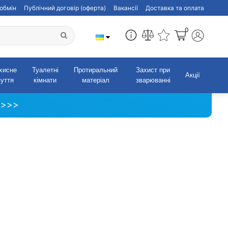
обмін
Публічний договір (оферта)
Вакансії
Доставка та оплата
0
хисне
Туалетні
Протиральний
Захист при
Акції
зуття
кімнати
матеріал
зварюванні
 >>>