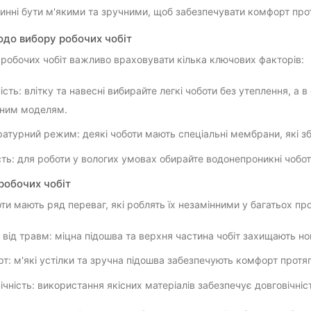
винні бути м'якими та зручними, щоб забезпечувати комфорт про
до вибору робочих чобіт
 робочих чобіт важливо враховувати кілька ключових факторів:
ість: влітку та навесні вибирайте легкі чоботи без утеплення, а 
ним моделям.
атурний режим: деякі чоботи мають спеціальні мембрани, які зб
сть: для роботи у вологих умовах обирайте водонепроникні чобот
робочих чобіт
ти мають ряд переваг, які роблять їх незамінними у багатьох пр
 від травм: міцна підошва та верхня частина чобіт захищають н
т: м'які устілки та зручна підошва забезпечують комфорт протя
ічність: використання якісних матеріалів забезпечує довговічність