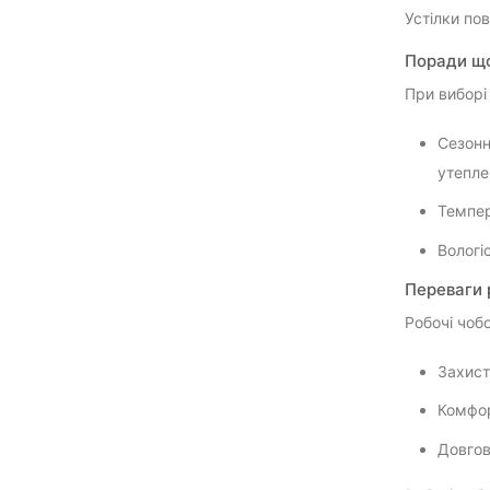
Устілки по
Поради що
При виборі
Сезонн
утепле
Темпер
Вологі
Переваги 
Робочі чобо
Захист
Комфор
Довгов