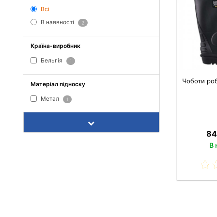
Всі
В наявності
2
Країна-виробник
Бельгія
1
Чоботи ро
Матеріал підноску
Метал
1
84
В 