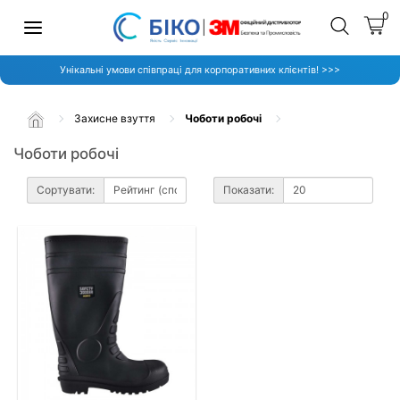
0
Унікальні умови співпраці для корпоративних клієнтів! >>>
Захисне взуття
Чоботи робочі
Чоботи робочі
Сортувати:
Показати: